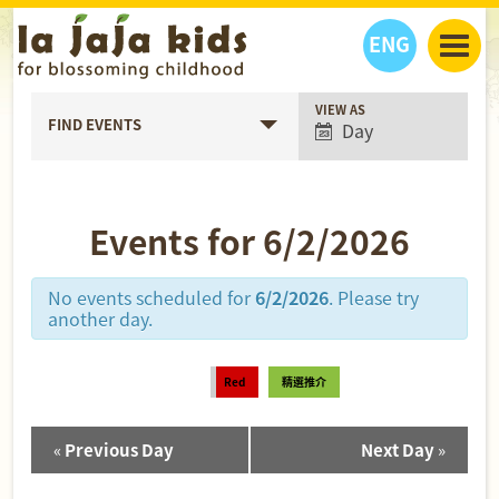
ENG
Event
VIEW AS
丫丫看天下
FIND EVENTS
Day
Views
丫丫部落格
親子日曆
Navigation
健康生活館
教學活動
丫丫活動
親子好去處
學習成長路
人物專題
Events for 6/2/2026
丫丫之選
關於我們
我們的故事
購
物
No events scheduled for
6/2/2026
. Please try
聯絡
another day.
丫丫夥伴 + 友情連接
Red
精選推介
«
Previous Day
Next Day
»
Day
Navigation