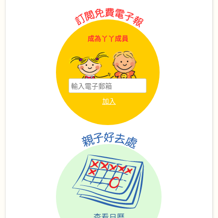
成為丫丫成員
查看日曆