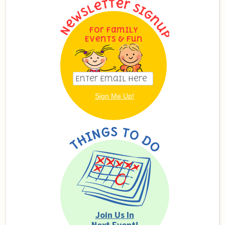
For Family
Events & Fun
Join Us In
Next Event!