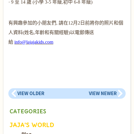
· 9
至
14
歲
(
小學
3-5
年級
,
初中
6-8
年級
)
有興趣參加的小朋友們
,
請在12
月2
日前將你的照片和個
人資料
(
姓名
,
年齡和有關經驗
)
以電郵傳送
給
info@lajajakids.com
VIEW OLDER
VIEW NEWER
CATEGORIES
JAJA’S WORLD