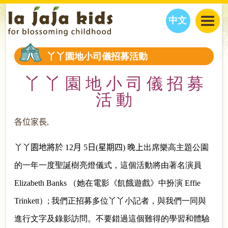
中文
JAJA’S WORLD
丫丫園地小司儀招募活動
CALENDAR
BLOG
丫 丫 園 地 小 司 儀 招 募
FAMILY WELLNESS
CLASSES
EVENTS
活 動
THINGS TO DO
INTERVIEWS
EDUCATION
JAJA’S PICKS
ABOUT
各位家長
,
OUR STORY
S
H
O
P
N
O
W
CONTACT US
丫丫園地將於 12
月
5
日
(
星期四
)
晚上
出席樂高主題公園
PARTNERS
的一年一度聖誕樹亮燈儀式，這個活動將由著名演員
Elizabeth Banks （她在電影《飢餓遊戲》中扮演 Effie
Trinkett）
;
我們正招募多位丫丫小記者，與我們一同與
進行文字及錄影訪問。不要錯過這個難得的學習和體驗