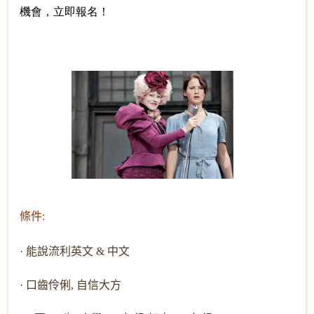
機會，立即報名！
條件
:
·
能說流利英文 &
中文
·
口齒伶俐
,
自信大方