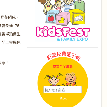
5%的鮮花組成，
會長達175
身變得矯健生
，配上金屬色
。
報導！
成為丫丫成員