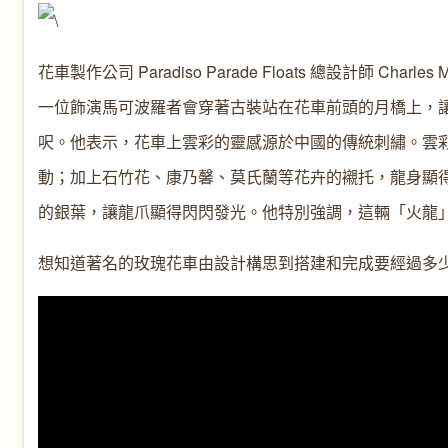
花車製作公司 Paradiso Parade Floats 總設計師 
一位飾演馬可波羅者會穿著古裝站在花車前頭的月橋上，讓
呎。他表示，花車上雲彩的靈感源於中國的傳統刺繡。雲
動；加上石竹花、康乃馨、莫氏蘭等花卉的襯托，龍身顯
的銀葉，讓龍爪顯得閃閃發光。他特別強調，這輛「火龍
想知道著名的玫瑰花車由設計構思到搭建和完成要經過多