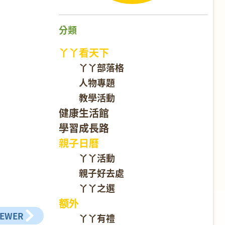
分類
丫丫看天下
丫丫部落格
人物專題
教學活動
健康生活館
學習成長路
親子日曆
丫丫活動
親子好去處
丫丫之選
额外
NEWER
丫丫有禮