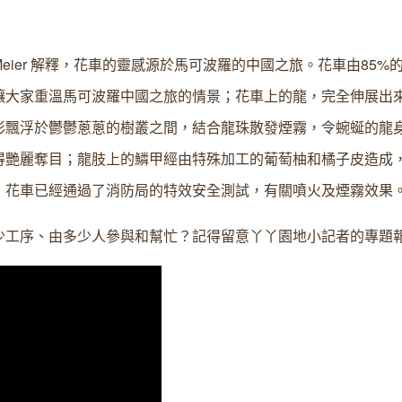
Charles Meier 解釋，花車的靈感源於馬可波羅的中國之旅。花車由8
大家重溫馬可波羅中國之旅的情景；花車上的龍，完全伸展出來
彩飄浮於鬱鬱蔥蔥的樹叢之間，結合龍珠散發煙霧，令蜿蜒的龍
得艷麗奪目；龍肢上的鱗甲經由特殊加工的葡萄柚和橘子皮造成
」花車已經通過了消防局的特效安全測試，有關噴火及煙霧效果
少工序、由多少人參與和幫忙？記得留意丫丫園地小記者的專題