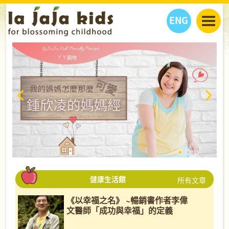
ENG
丫丫看天下
丫丫部落格
親子日曆
健康生活館
教學活動
丫丫活動
親子好去處
學習成長路
人物專題
丫丫之選
關於我們
我們的故事
購
物
聯絡
丫丫夥伴 + 友情連接
健康生活館
所有文章
《以幸福之名》 ~暢銷書作者李偉
文醫師「成功與幸福」的定義