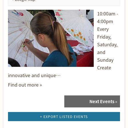
10:00am -
4:00pm
Every
Friday,
Saturday,
and
Sunday
Create
innovative and unique…
Find out more »
Next Events
»
Events
List
Navigation
+ EXPORT LISTED EVENTS