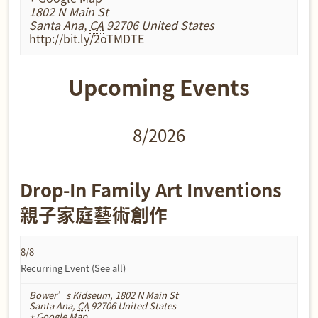
1802 N Main St
Santa Ana
,
CA
92706
United States
http://bit.ly/2oTMDTE
Upcoming Events
Events
8/2026
List
Navigation
Drop-In Family Art Inventions
親子家庭藝術創作
8/8
Recurring Event
(See all)
Bower’s Kidseum
,
1802 N Main St
Santa Ana
,
CA
92706
United States
+ Google Map