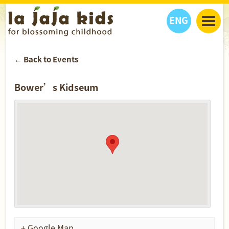
ENG
丫丫看天下
← Back to Events
丫丫部落格
親子日曆
健康生活館
教學活動
丫丫活動
Bower’s Kidseum
親子好去處
學習成長路
人物專題
丫丫之選
關於我們
我們的故事
購
物
聯絡
丫丫夥伴 + 友情連接
+ Google Map