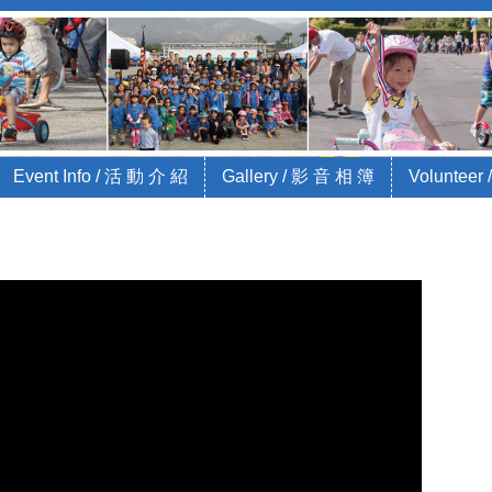
Bike Race for Charity
jajaKids and City of Arcadia
Event Info / 活 動 介 紹
Gallery / 影 音 相 簿
Volunteer