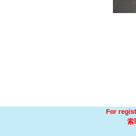
For regis
索