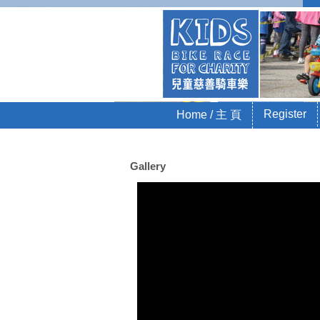
Kids 
Sponsored by La
Skip to content
Register
Home / 主 頁
Menu
Gallery