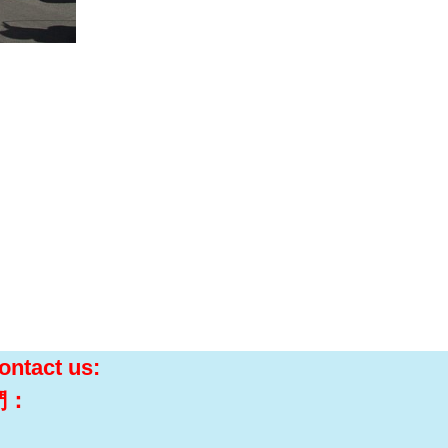
ontact us:
們：