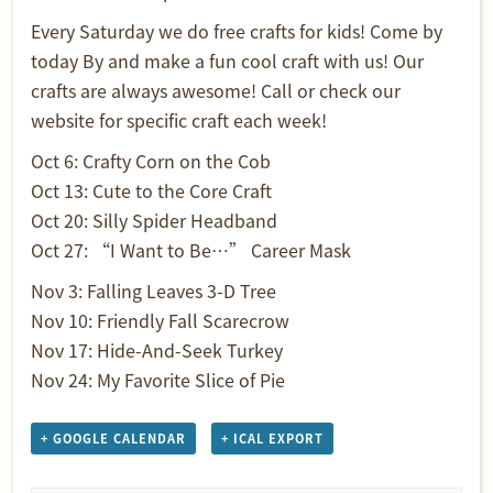
Every Saturday we do free crafts for kids! Come by
today By and make a fun cool craft with us! Our
crafts are always awesome! Call or check our
website for specific craft each week!
Oct 6: Crafty Corn on the Cob
Oct 13: Cute to the Core Craft
Oct 20: Silly Spider Headband
Oct 27: “I Want to Be…” Career Mask
Nov 3: Falling Leaves 3-D Tree
Nov 10: Friendly Fall Scarecrow
Nov 17: Hide-And-Seek Turkey
Nov 24: My Favorite Slice of Pie
+ GOOGLE CALENDAR
+ ICAL EXPORT