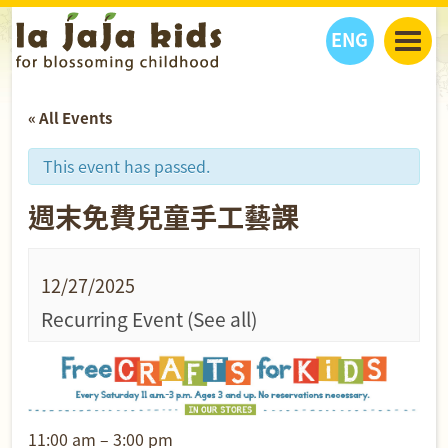
ENG
丫丫看天下
« All Events
丫丫部落格
親子日曆
健康生活館
教學活動
丫丫活動
This event has passed.
親子好去處
學習成長路
人物專題
週末免費兒童手工藝課
丫丫之選
關於我們
我們的故事
購
物
聯絡
12/27/2025
丫丫夥伴 + 友情連接
Recurring Event
(See all)
11:00 am – 3:00 pm