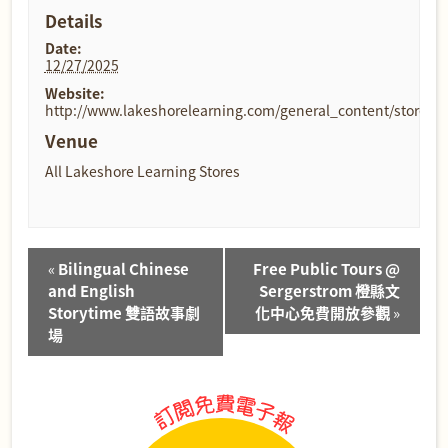
Details
Date:
12/27/2025
Website:
http://www.lakeshorelearning.com/general_content/store_loc
Venue
All Lakeshore Learning Stores
Event
«
Bilingual Chinese
Free Public Tours @
Navigation
and English
Sergerstrom 橙縣文
Storytime 雙語故事劇
化中心免費開放參觀
»
場