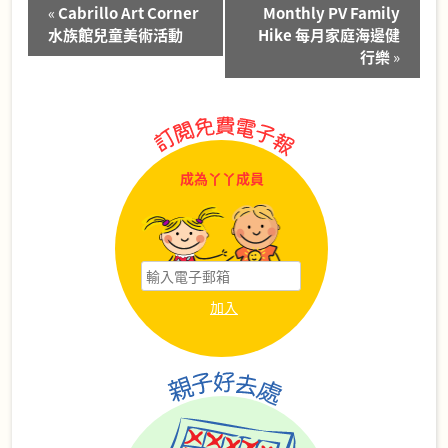
Event
«
Cabrillo Art Corner
Monthly PV Family
Navigation
水族館兒童美術活動
Hike 每月家庭海邊健
行樂
»
成為丫丫成員