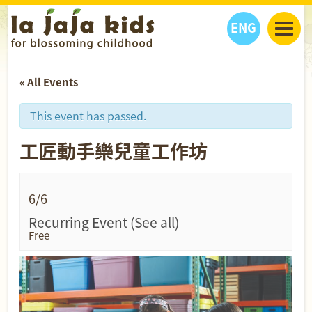
ENG
丫丫看天下
« All Events
丫丫部落格
親子日曆
健康生活館
教學活動
丫丫活動
This event has passed.
親子好去處
學習成長路
人物專題
工匠動手樂兒童工作坊
丫丫之選
關於我們
我們的故事
購
物
聯絡
6/6
丫丫夥伴 + 友情連接
Recurring Event
(See all)
Free