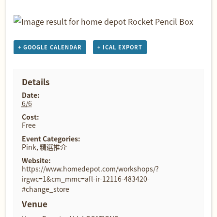
+ GOOGLE CALENDAR
+ ICAL EXPORT
Details
Date:
6/6
Cost:
Free
Event Categories:
Pink
,
精選推介
Website:
https://www.homedepot.com/workshops/?
irgwc=1&cm_mmc=afl-ir-12116-483420-
#change_store
Venue