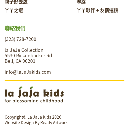
親子好去處
聯絡
丫丫之選
丫丫夥伴 + 友情連接
聯絡我們
(323) 728-7200
la JaJa Collection
5530 Rickenbacker Rd,
Bell, CA 90201
info@laJaJakids.com
Copyright© La JaJa Kids 2026
Website Design By
Ready Artwork