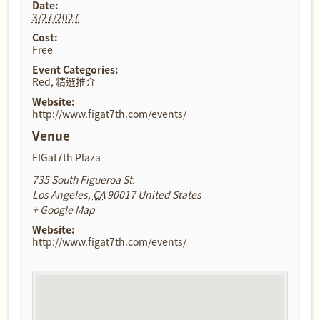
Date:
3/27/2027
Cost:
Free
Event Categories:
Red
,
精選推介
Website:
http://www.figat7th.com/events/
Venue
FIGat7th Plaza
735 South Figueroa St.
Los Angeles
,
CA
90017
United States
+ Google Map
Website:
http://www.figat7th.com/events/