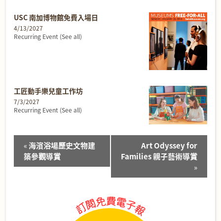
USC 南加博物館免費入場日
4/13/2027
Recurring Event
(See all)
工匠動手樂兒童工作坊
7/3/2027
Recurring Event
(See all)
Event
«
海濱浴場歷史文物建
Art Odyssey for
Navigation
築參觀導賞
Families 親子藝術導賞
»