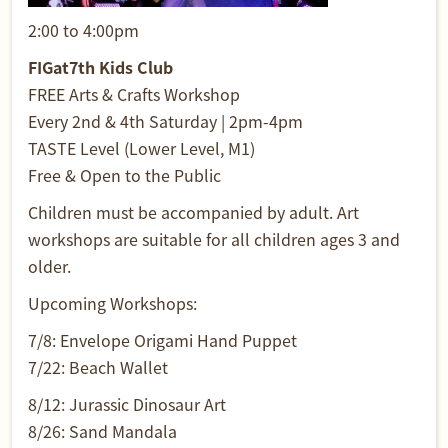
2:00 to 4:00pm
FIGat7th Kids Club
FREE Arts & Crafts Workshop
Every 2nd & 4th Saturday | 2pm-4pm
TASTE Level (Lower Level, M1)
Free & Open to the Public
Children must be accompanied by adult. Art
workshops are suitable for all children ages 3 and
older.
Upcoming Workshops:
7/8: Envelope Origami Hand Puppet
7/22: Beach Wallet
8/12: Jurassic Dinosaur Art
8/26: Sand Mandala