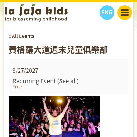
ENG
丫丫看天下
« All Events
丫丫部落格
親子日曆
費格羅大道週末兒童俱樂部
健康生活館
教學活動
丫丫活動
親子好去處
學習成長路
人物專題
丫丫之選
關於我們
3/27/2027
我們的故事
購
物
Recurring Event
(See all)
聯絡
Free
丫丫夥伴 + 友情連接