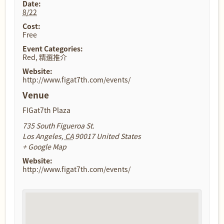
Date:
8/22
Cost:
Free
Event Categories:
Red
,
精選推介
Website:
http://www.figat7th.com/events/
Venue
FIGat7th Plaza
735 South Figueroa St.
Los Angeles
,
CA
90017
United States
+ Google Map
Website:
http://www.figat7th.com/events/