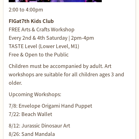
2:00 to 4:00pm
FIGat7th Kids Club
FREE Arts & Crafts Workshop
Every 2nd & 4th Saturday | 2pm-4pm
TASTE Level (Lower Level, M1)
Free & Open to the Public
Children must be accompanied by adult. Art
workshops are suitable for all children ages 3 and
older.
Upcoming Workshops:
7/8: Envelope Origami Hand Puppet
7/22: Beach Wallet
8/12: Jurassic Dinosaur Art
8/26: Sand Mandala