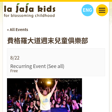
ENG
丫丫看天下
« All Events
丫丫部落格
親子日曆
費格羅大道週末兒童俱樂部
健康生活館
教學活動
丫丫活動
親子好去處
學習成長路
人物專題
丫丫之選
關於我們
8/22
我們的故事
購
物
Recurring Event
(See all)
聯絡
Free
丫丫夥伴 + 友情連接