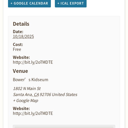
+ GOOGLE CALENDAR
+ ICAL EXPORT
Details
Date:
10/18/2025
Cost:
Free
Website:
http://bit.ly/2oTMDTE
Venue
Bower’s Kidseum
1802 N Main St
Santa Ana
,
CA
92706
United States
+ Google Map
Website:
http://bit.ly/2oTMDTE