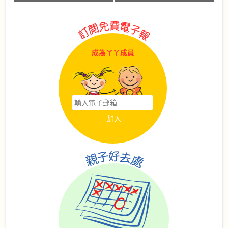
成為丫丫成員