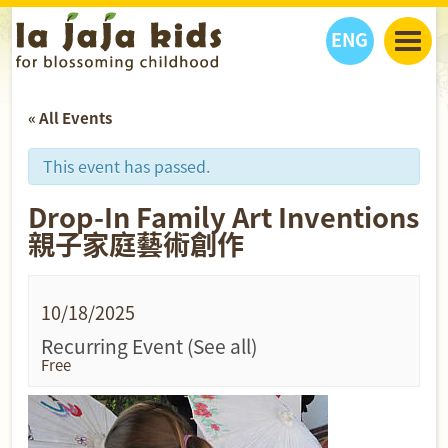
ENG
丫丫看天下
« All Events
丫丫部落格
親子日曆
健康生活館
教學活動
丫丫活動
This event has passed.
親子好去處
學習成長路
人物專題
Drop-In Family Art Inventions
丫丫之選
關於我們
親子家庭藝術創作
我們的故事
購
物
聯絡
10/18/2025
丫丫夥伴 + 友情連接
Recurring Event
(See all)
Free