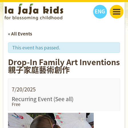
ENG
丫丫看天下
« All Events
丫丫部落格
親子日曆
健康生活館
教學活動
丫丫活動
This event has passed.
親子好去處
學習成長路
人物專題
Drop-In Family Art Inventions
丫丫之選
關於我們
親子家庭藝術創作
我們的故事
購
物
聯絡
7/20/2025
丫丫夥伴 + 友情連接
Recurring Event
(See all)
Free