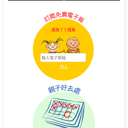
成為丫丫成員