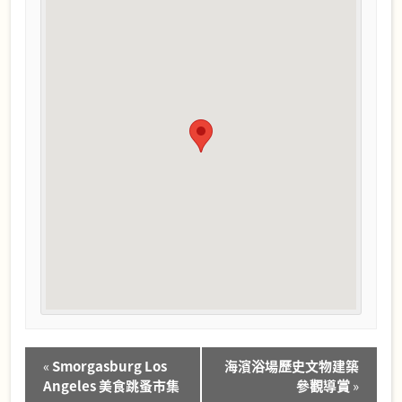
Event
«
Smorgasburg Los
海濱浴場歷史文物建築
Navigation
Angeles 美食跳蚤市集
參觀導賞
»