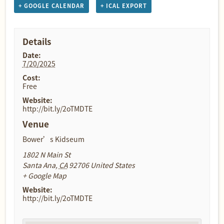
+ GOOGLE CALENDAR
+ ICAL EXPORT
Details
Date:
7/20/2025
Cost:
Free
Website:
http://bit.ly/2oTMDTE
Venue
Bower’s Kidseum
1802 N Main St
Santa Ana
,
CA
92706
United States
+ Google Map
Website:
http://bit.ly/2oTMDTE