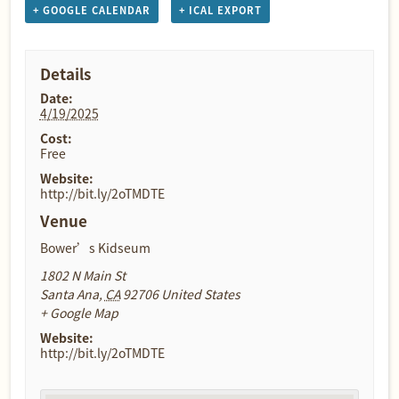
+ GOOGLE CALENDAR
+ ICAL EXPORT
Details
Date:
4/19/2025
Cost:
Free
Website:
http://bit.ly/2oTMDTE
Venue
Bower’s Kidseum
1802 N Main St
Santa Ana
,
CA
92706
United States
+ Google Map
Website:
http://bit.ly/2oTMDTE