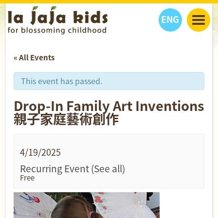
ENG
丫丫看天下
« All Events
丫丫部落格
親子日曆
健康生活館
教學活動
丫丫活動
This event has passed.
親子好去處
學習成長路
人物專題
Drop-In Family Art Inventions
丫丫之選
關於我們
親子家庭藝術創作
我們的故事
購
物
聯絡
4/19/2025
丫丫夥伴 + 友情連接
Recurring Event
(See all)
Free