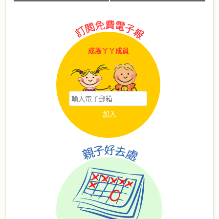
成為丫丫成員