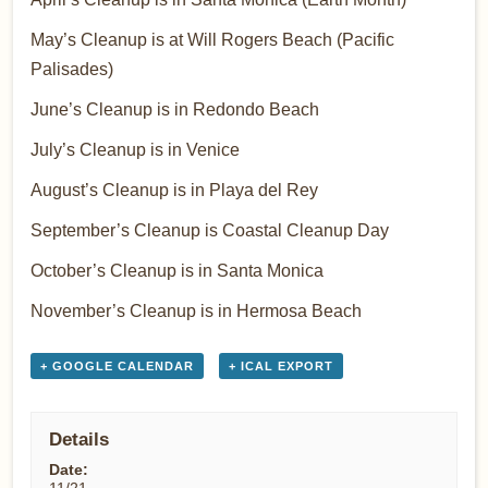
May’s Cleanup
is at Will Rogers Beach (Pacific
Palisades)
June’s Cleanup
is in Redondo Beach
July’s Cleanup
is in Venice
August’s Cleanup
is in Playa del Rey
September’s Cleanup is
Coastal Cleanup Day
October’s Cleanup
is in Santa Monica
November’s Cleanup
is in Hermosa Beach
+ GOOGLE CALENDAR
+ ICAL EXPORT
Details
Date: