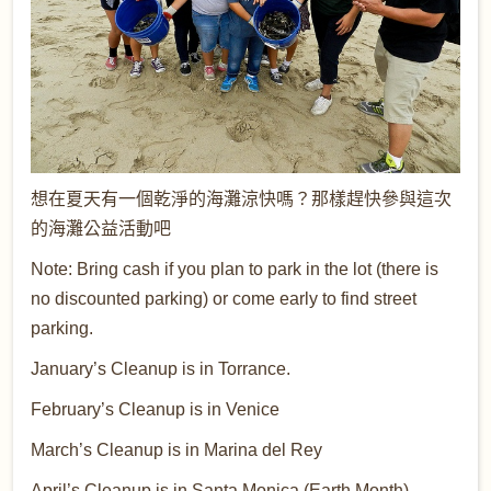
想在夏天有一個乾淨的海灘涼快嗎？那樣趕快參與這次
的海灘公益活動吧
Note: Bring cash if you plan to park in the lot (there is
no discounted parking) or come early to find street
parking.
January’s Cleanup
is in Torrance.
February’s Cleanup
is in Venice
March’s Cleanup
is in Marina del Rey
April’s Cleanup
is in Santa Monica (Earth Month)