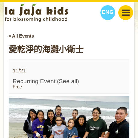
ENG
丫丫看天下
« All Events
丫丫部落格
親子日曆
愛乾淨的海灘小衛士
健康生活館
教學活動
丫丫活動
親子好去處
學習成長路
人物專題
丫丫之選
關於我們
11/21
我們的故事
購
物
Recurring Event
(See all)
Free
聯絡
丫丫夥伴 + 友情連接