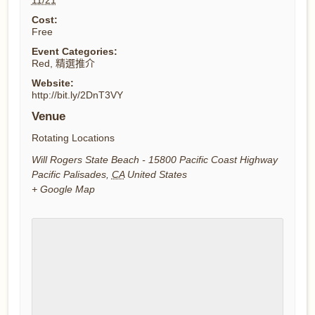
11/21
Cost:
Free
Event Categories:
Red
,
精選推介
Website:
http://bit.ly/2DnT3VY
Venue
Rotating Locations
Will Rogers State Beach - 15800 Pacific Coast Highway
Pacific Palisades
,
CA
United States
+ Google Map