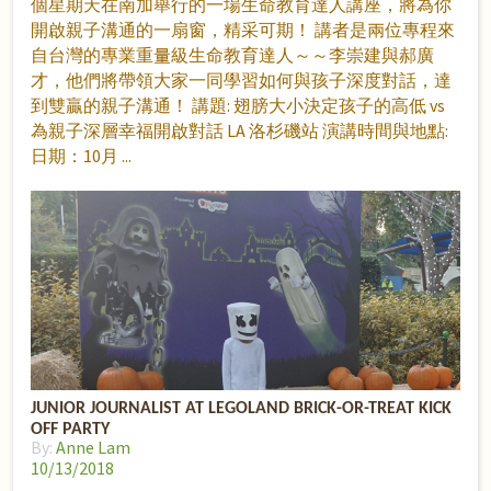
個星期天在南加舉行的一場生命教育達人講座，將為你
開啟親子溝通的一扇窗，精采可期！ 講者是兩位專程來
自台灣的專業重量級生命教育達人～～李崇建與郝廣
才，他們將帶領大家一同學習如何與孩子深度對話，達
到雙贏的親子溝通！ 講題: 翅膀大小決定孩子的高低 vs
為親子深層幸福開啟對話 LA 洛杉磯站 演講時間與地點:
日期：10月
JUNIOR JOURNALIST AT LEGOLAND BRICK-OR-TREAT KICK
OFF PARTY
By:
Anne Lam
10/13/2018