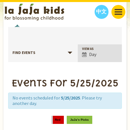
中文
JAJA’S WORLD
EVENTS
CALENDAR
BLOG
FAMILY WELLNESS
CLASSES
EVENTS
Event
VIEW AS
FIND EVENTS
Day
Views
THINGS TO DO
INTERVIEWS
EDUCATION
Navigation
JAJA’S PICKS
ABOUT
OUR STORY
S
H
O
P
N
O
W
Events for 5/25/2025
CONTACT US
PARTNERS
No events scheduled for
5/25/2025
. Please try
another day.
Red
JaJa’s Picks