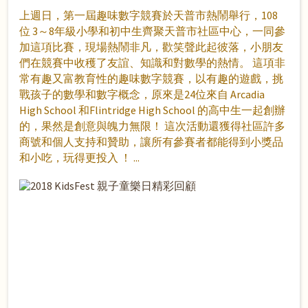
上週日，第一屆趣味數字競賽於天普市熱鬧舉行，108
位 3～8年級小學和初中生齊聚天普市社區中心，一同參
加這項比賽，現場熱鬧非凡，歡笑聲此起彼落，小朋友
們在競賽中收穫了友誼、知識和對數學的熱情。 這項非
常有趣又富教育性的趣味數字競賽，以有趣的遊戲，挑
戰孩子的數學和數字概念，原來是24位來自 Arcadia
High School 和Flintridge High School 的高中生一起創辦
的，果然是創意與魄力無限！ 這次活動還獲得社區許多
商號和個人支持和贊助，讓所有參賽者都能得到小獎品
和小吃，玩得更投入 ！