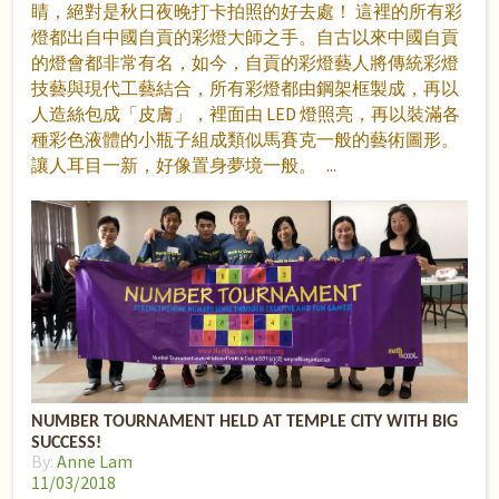
睛，絕對是秋日夜晚打卡拍照的好去處！ 這裡的所有彩
燈都出自中國自貢的彩燈大師之手。自古以來中國自貢
的燈會都非常有名，如今，自貢的彩燈藝人將傳統彩燈
技藝與現代工藝結合，所有彩燈都由鋼架框製成，再以
人造絲包成「皮膚」，裡面由 LED 燈照亮，再以裝滿各
種彩色液體的小瓶子組成類似馬賽克一般的藝術圖形。
讓人耳目一新，好像置身夢境一般。
NUMBER TOURNAMENT HELD AT TEMPLE CITY WITH BIG
SUCCESS!
By:
Anne Lam
11/03/2018