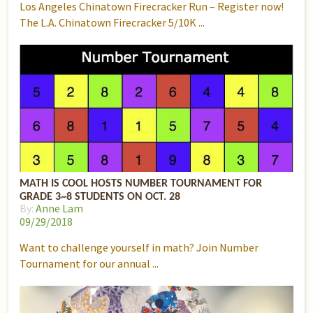
Los Angeles Chinatown Firecracker Run – Register now!
The L.A. Chinatown Firecracker 5/10K
MATH IS COOL HOSTS NUMBER TOURNAMENT FOR
GRADE 3~8 STUDENTS ON OCT. 28
By:
Anne Lam
09/29/2018
Want to challenge yourself in math? Join Number
Tournament for our annual