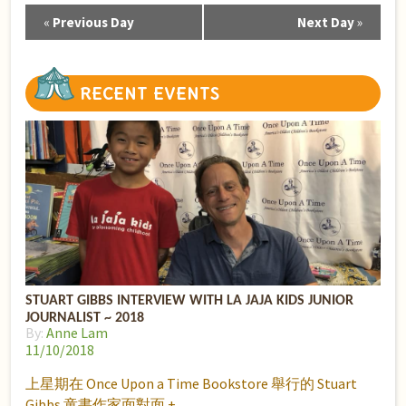
«
Previous Day
Next Day
»
Day
Navigation
RECENT
EVENTS
STUART GIBBS INTERVIEW WITH LA JAJA KIDS JUNIOR
JOURNALIST ~ 2018
By:
Anne Lam
11/10/2018
上星期在 Once Upon a Time Bookstore 舉行的 Stuart
Gibbs 童書作家面對面 +