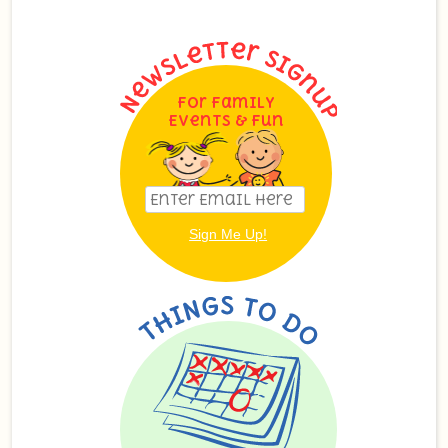
For Family
Events & Fun