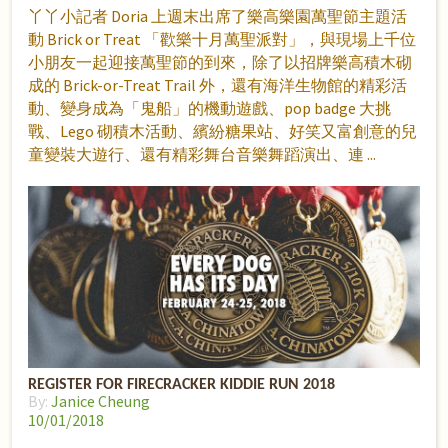
丫丫小記者 Doria 上週末出席了樂高樂園萬聖節主題活
動 Brick or Treat 「歡樂十月萬聖派對」，與現場上千位
小朋友一起迎接萬聖節的到來，除了以招牌樂高積木砌
成的 Brick-or-Treat Trail 外，還有海洋生物館的精彩活
動、變身成為「鬼船」的機動遊戲、pop badge 大挑
戰、Lego 砌積木活動、繽紛糖果站、好笑又富創意的兒
童變裝大遊行、還有精彩舞台音樂舞蹈演出、連
REGISTER FOR FIRECRACKER KIDDIE RUN 2018
By:
Janice Cheung
10/01/2018