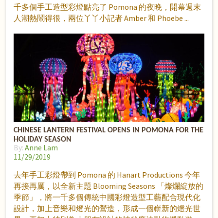
千多個手工造型彩燈點亮了 Pomona 的夜晚，開幕週末
人潮熱鬧得很，兩位丫丫小記者 Amber 和 Phoebe
CHINESE LANTERN FESTIVAL OPENS IN POMONA FOR THE
HOLIDAY SEASON
By:
Anne Lam
11/29/2019
去年手工彩燈帶到 Pomona 的 Hanart Productions 今年
再接再厲，以全新主題 Blooming Seasons 「燦爛綻放的
季節」，將一千多個傳統中國彩燈造型工藝配合現代化
設計，加上音樂和燈光的營造，形成一個嶄新的燈光世