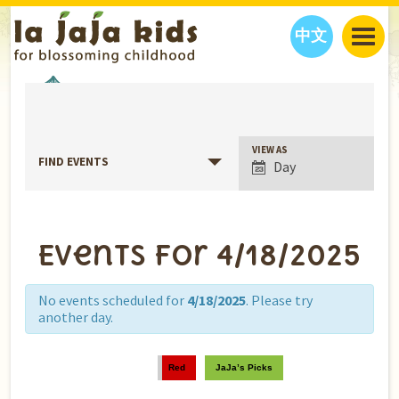
中文
JAJA’S WORLD
EVENTS
CALENDAR
BLOG
FAMILY WELLNESS
CLASSES
EVENTS
Event
VIEW AS
FIND EVENTS
Day
Views
THINGS TO DO
INTERVIEWS
EDUCATION
Navigation
JAJA’S PICKS
ABOUT
OUR STORY
S
H
O
P
N
O
W
Events for 4/18/2025
CONTACT US
PARTNERS
No events scheduled for
4/18/2025
. Please try
another day.
Red
JaJa’s Picks