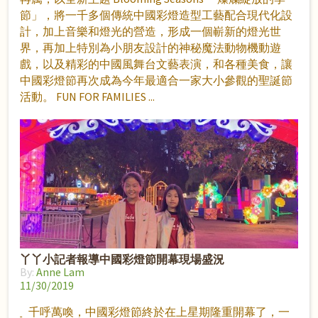
節」，將一千多個傳統中國彩燈造型工藝配合現代化設
計，加上音樂和燈光的營造，形成一個嶄新的燈光世
界，再加上特別為小朋友設計的神秘魔法動物機動遊
戲，以及精彩的中國風舞台文藝表演，和各種美食，讓
中國彩燈節再次成為今年最適合一家大小參觀的聖誕節
活動。 FUN FOR FAMILIES
丫丫小記者報導中國彩燈節開幕現場盛況
By:
Anne Lam
11/30/2019
千呼萬喚，中國彩燈節終於在上星期隆重開幕了，一