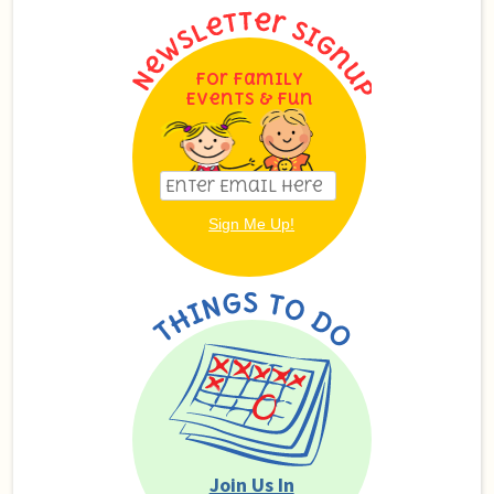
For Family
Events & Fun
Join Us In