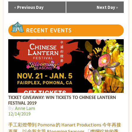
«
Previous Day
Next Day
»
Day
Navigation
RECENT
EVENTS
TICKET GIVEAWAY: WIN TICKETS TO CHINESE LANTERN
FESTIVAL 2019
By:
Anne Lam
12/14/2019
手工彩燈帶到 Pomona 的 Hanart Productions 今年再接
再厲，以全新主題 Blooming Seasons 「燦爛綻放的季