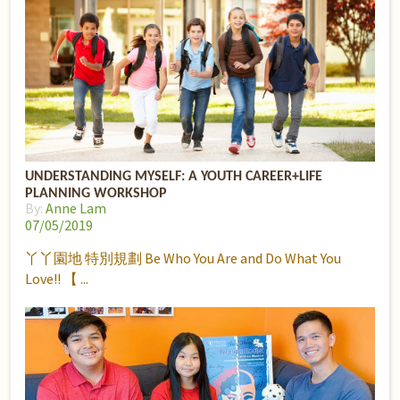
UNDERSTANDING MYSELF: A YOUTH CAREER+LIFE
PLANNING WORKSHOP
By:
Anne Lam
07/05/2019
丫丫園地 特別規劃 Be Who You Are and Do What You
Love!! 【