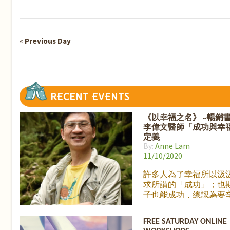
Navigation
«
Previous Day
Day
Navigation
RECENT
EVENTS
《以幸福之名》 ~暢銷
李偉文醫師「成功與幸
定義
By:
Anne Lam
11/10/2020
許多人為了幸福所以汲
求所謂的「成功」；也
子也能成功，總認為要
得到成功之後才會有幸
的生活。然而，什麼是
FREE SATURDAY ONLINE
感覺？ 每個人對「成功