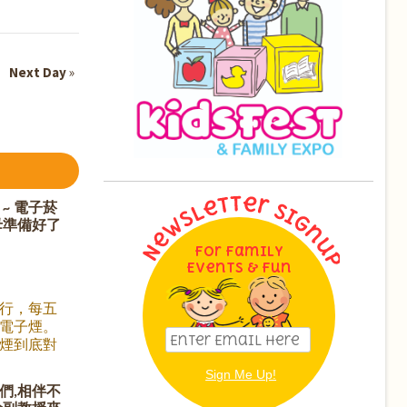
Next Day
»
~ 電子菸
母準備好了
For Family
Events & Fun
行，每五
電子煙。
煙到底對
什麼它這
你的孩子
們,相伴不
的我們對電