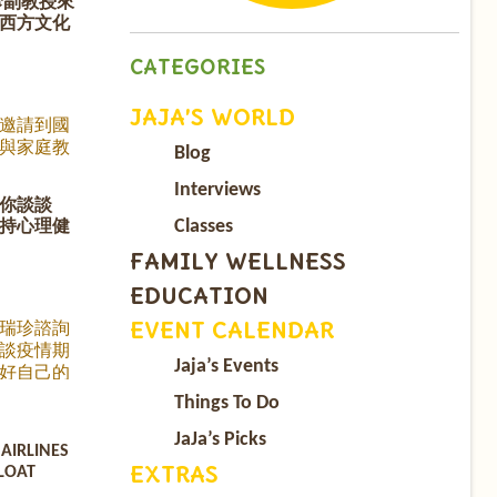
珍副教授來
必須的。
西方文化
手,父母準
特別邀請
CATEGORIES
 和她的孩
一位積極參與
JAJA’S WORLD
中生，以
邀請到國
，來跟華
與家庭教
Blog
並不熟悉
授來與我
在高中階段
相處故
Interviews
你談談
電子煙的
親子溝通暢
Classes
持心理健
19年發起
相絆》的作
n, 在短短
國民媽
FAMILY WELLNESS
簽署，他
篇文章觸動
EDUCATION
論青少年
引來媒體競
積極參與
請
EVENT CALENDAR
瑞珍諮詢
。 以下是
ebook.com/watch/?
談疫情期
紹, 邀請您
Jaja’s Events
好自己的
孩子的教
Things To Do
JaJa’s Picks
AIRLINES
EXTRAS
FLOAT