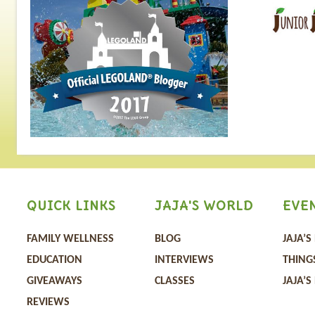
過，並分享有關防疫的
識和重要資訊，更現場
眾的線上提問。
QUICK LINKS
JAJA'S WORLD
EVE
FAMILY WELLNESS
BLOG
JAJA’S
EDUCATION
INTERVIEWS
THING
GIVEAWAYS
CLASSES
JAJA’S
REVIEWS