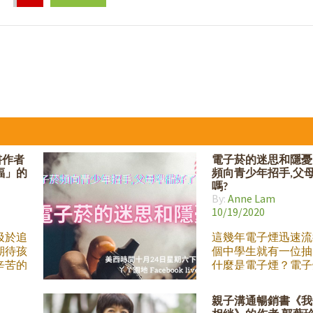
書作者
電子菸的迷思和隱憂 
福」的
頻向青少年招手,父
嗎?
By:
Anne Lam
10/19/2020
汲於追
這幾年電子煙迅速流
期待孩
個中學生就有一位抽
辛苦的
什麼是電子煙？電子
福美滿
身體有什麼影響？為
幸福的
麼吸引青少年？即使
親子溝通暢銷書《我
」的定
不抽電子菸,做父母