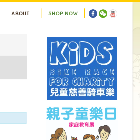
ABOUT
S
H
O
P
N
O
W
ion