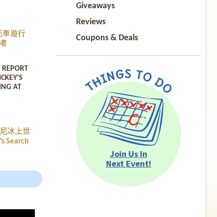
Giveaways
Reviews
花車遊行
Coupons & Deals
者
ran 來到華
場，評審
S REPORT
今年的大
ICKEY’S
今年中華航
ING AT
 花車主
」
尼冰上世
 Search
人派對》終
Join Us In
友見面了。
Next Event!
的
獸、小美人
tory、阿
外，還有