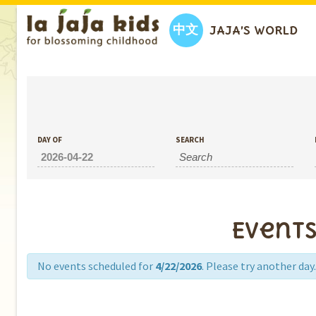
中文
JAJA’S WORLD
EVENTS
DAY OF
SEARCH
Events
No events scheduled for
4/22/2026
. Please try another day.
Day