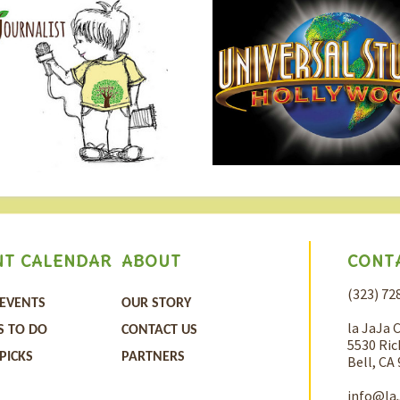
專業知
接受觀
CONT
NT CALENDAR
ABOUT
(323) 72
 EVENTS
OUR STORY
la JaJa 
S TO DO
CONTACT US
5530 Ric
 PICKS
PARTNERS
Bell, CA
info@la