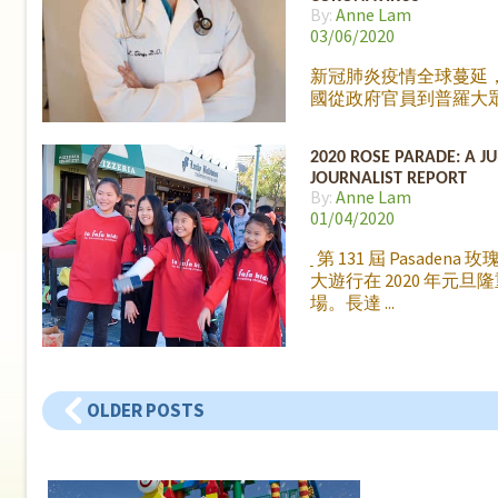
關係喔，只要在任何時
By:
Anne Lam
好的卡片或者圖畫 uploa
03/06/2020
新冠肺炎疫情全球蔓延
國從政府官員到普羅大
心不已，目前已經出現
市的狀況，希望能盡快
2020 ROSE PARADE: A J
控制。丫丫園地的小記
JOURNALIST REPORT
直緊貼事態發展，在上
By:
Anne Lam
握機會與一位重要人物
01/04/2020
訪，就是在上個月擔任
漢撤僑專機機長～～丁
第 131 屆 Pasadena 
師 Dr. J. Ting !
身兼醫生
大遊行在 2020 年元旦
的丁醫生是一位非常傑
場。長達
別的人物，這次美國由
僑的專機也是由他負責
丁醫師熱心公益多才多
了熱愛飛行之外，他也
OLDER POSTS
州 City of Hope 醫院
師，擁有多年豐富臨床
我們很高興這次能邀請
家分享他的人生經歷，
如何成功載回201人返