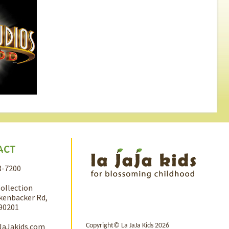
ACT
8-7200
Collection
kenbacker Rd,
 90201
JaJakids.com
Copyright© La JaJa Kids 2026