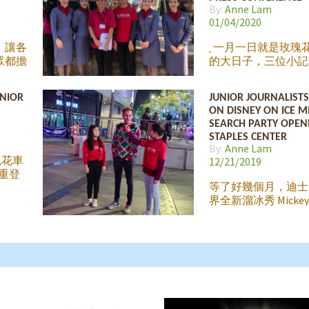
間將畫
By:
Anne Lam
d
01/04/2020
，讓各
一月一日就是玫瑰
眾都擔
的大日子，三位小記
停課停
Aaron、Ryan 和 Ky
將疫情
航花車記者會籌備現
UNIOR
JUNIOR JOURNALIST
者們一
時間快到了，不知道
ON DISNEY ON ICE M
星期把
獎將會花落誰家？ 
SEARCH PARTY OPEN
進行採
空公司再度參與盛典,
STAPLES CENTER
美國武
題是「台灣築夢飛翔
By:
Anne Lam
毓麟醫
(Dreams
玫瑰花車
12/21/2019
與機長
隆重登
出與特
等了好幾個月，迪士
武漢撤
界全新溜冰秀 Mickey’s
駕駛。
Party 《米奇的尋
藝，除
於來到 LA 和小朋
現任加
今年的表演除了大熱
的特約醫
Moana、美女與野
經驗。
魚、魔雪奇緣、Toy S
他和大
拉丁等精采卡通人物
包括他
全新上場的 Coco
美的經