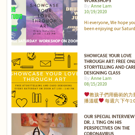
WORKSHOPS
義都不同，但若是只以
By:
Anne Lam
寡，事業地位高低來定
10/19/2020
功」，就會忽視了其他
更具價值但無法衡量的
Hi everyone, We hope yo
暢銷書作者、醫生、自
been enjoying our Satur
家、環保工作者李偉文
在 11月21號和LaJaJa K
母們細談他對「成功」
義。擁有一個美滿家庭
SHOWCASE YOUR LOVE
將會和我們大家分享一
THROUGH ART: FREE ON
又容易實踐的方法，讓
STORYTELLING AND CAR
為親子和家人之間一種
DESIGNING CLASS
感覺。11月21號 星期六
By:
Anne Lam
點 (PST), 我們ㄚㄚ園地
08/15/2020
Facebook Live見!
教孩子們用藝術的力
播溫暖
每週六 下午1:0
1:40pm, 大哥哥 Ryan 
的故事、有趣的畫畫教
OUR SPECIAL INTERVIEW
作卡片。 週六我們將要
DR. J. TING ON HIS
Limestone Manor，
PERSPECTIVES ON THE
的關懷。 如果無法上課
CORONAVIRUS