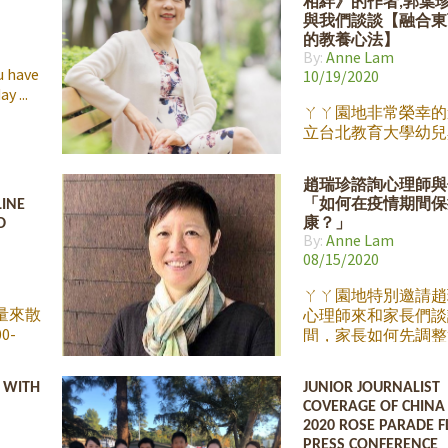
相絆》的作者,郭葉
財富多
子菸的了解也是非常
與我們談談【融合東
義「成
電子菸頻向青少年招
的教養心法】
生命中
備好了嗎? 丫ㄚ園地
By:
Anne Lam
瑰寶。
我們的好朋友Irene
u have
10/19/2020
我實現
子Dimitri Lin，
day
醫師將
電子煙防制活動的高
ㄚㄚ園地非常榮幸的
ids的父
其觀察與研究的經驗
立台北教育大學幼兒
的定
人家長談談這個大家
育學系，郭葉珍副教
的他，
的問題。 Dimitri 
們談談談她與孩子的
趙瑞珍諮詢心理師與
些簡單
ㄧ直在學校及社區做
事。 郭葉珍老師是
LINE
「如何在疫情期間保
幸福成
教育防制活動，在20
銷書《我們,相伴不
D
康？」
持續的
禁電子煙廣告petitio
者，有著最暖心的「
By:
Anne Lam
晚上 7
三週就獲得三萬人的
媽」之稱, 她的 一
08/15/2020
也與參眾議員開會討
30萬顆媽媽的心, 
的電子煙議題，目前
相報導。 觀看直播
ㄚㄚ園地特別邀請趙
美國癌症協會的活動
到: https://www.fac
量來散
心理師來和家長們談
Irene 為此活動的介
v=807512436687142
0-
間，家長如何先調整
來聽聽我們的討論:
會用生動
心理健康，再專注於
學來製
養和學習。
 WITH
JUNIOR JOURNALIST
為
COVERAGE OF CHINA 
獻上我們
2020 ROSE PARADE 
也沒有
PRESS CONFERENCE