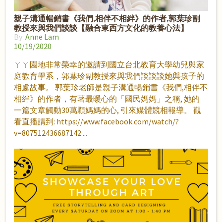
親子溝通暢銷書《我們,相伴不相絆》的作者,郭葉珍副
教授來與我們談談【融合東西方文化的教養心法】
By:
Anne Lam
10/19/2020
ㄚㄚ園地非常榮幸的邀請到國立台北教育大學幼兒與家
庭教育學系，郭葉珍副教授來與我們談談談她與孩子的
相處故事。 郭葉珍老師是親子溝通暢銷書《我們,相伴不
相絆》的作者，有著最暖心的「國民媽媽」之稱, 她的
一篇文章觸動30萬顆媽媽的心, 引來媒體競相報導。 觀
看直播請到: https://www.facebook.com/watch/?
v=807512436687142