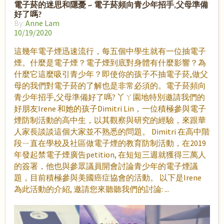
電子菸的迷思和隱憂 ~ 電子菸頻向青少年招手,父母準備
好了嗎?
By:
Anne Lam
10/19/2020
這幾年電子煙迅速流行，每五個中學生就有一位抽電子
煙。什麼是電子煙？電子煙到底對身體有什麼影響？為
什麼它這麼吸引青少年？即使你的孩子不抽電子菸,做父
母的我們對電子菸的了解也是非常必須的。電子菸頻向
青少年招手,父母準備好了嗎? 丫ㄚ園地特別邀請我們的
好朋友Irene 和她的孩子Dimitri Lin，一位積極參與電子
煙防制活動的高中生，以其觀察與研究的經驗，來跟華
人家長談談這個大家並不熟悉的問題。 Dimitri 在高中階
段ㄧ直在學校及社區做電子煙的教育防制活動，在2019
年發起禁電子煙廣告petition, 在短短三週就獲得三萬人
的簽署，他也與參眾議員開會討論青少年的電子煙議
題，目前積極參與美國癌症協會的活動。 以下是Irene
為此活動的介紹, 邀請您來聽聽我們的討論: