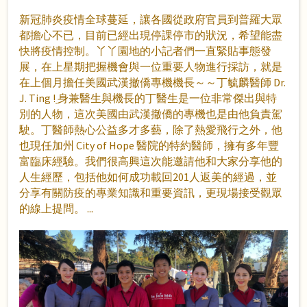
新冠肺炎疫情全球蔓延，讓各國從政府官員到普羅大眾
都擔心不已，目前已經出現停課停市的狀況，希望能盡
快將疫情控制。丫丫園地的小記者們一直緊貼事態發
展，在上星期把握機會與一位重要人物進行採訪，就是
在上個月擔任美國武漢撤僑專機機長～～丁毓麟醫師 Dr.
J. Ting !
身兼醫生與機長的丁醫生是一位非常傑出與特
別的人物，這次美國由武漢撤僑的專機也是由他負責駕
駛。丁醫師熱心公益多才多藝，除了熱愛飛行之外，他
也現任加州 City of Hope 醫院的特約醫師，擁有多年豐
富臨床經驗。我們很高興這次能邀請他和大家分享他的
人生經歷，包括他如何成功載回201人返美的經過，並
分享有關防疫的專業知識和重要資訊，更現場接受觀眾
的線上提問。