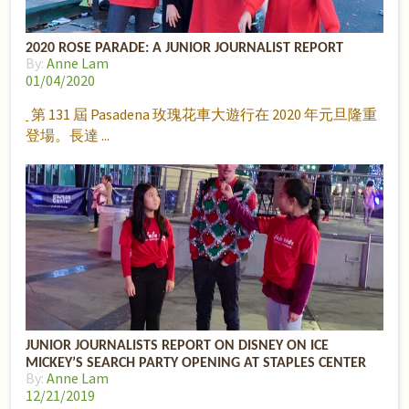
2020 ROSE PARADE: A JUNIOR JOURNALIST REPORT
By:
Anne Lam
01/04/2020
第 131 屆 Pasadena 玫瑰花車大遊行在 2020 年元旦隆重
登場。長達
JUNIOR JOURNALISTS REPORT ON DISNEY ON ICE
MICKEY’S SEARCH PARTY OPENING AT STAPLES CENTER
By:
Anne Lam
12/21/2019