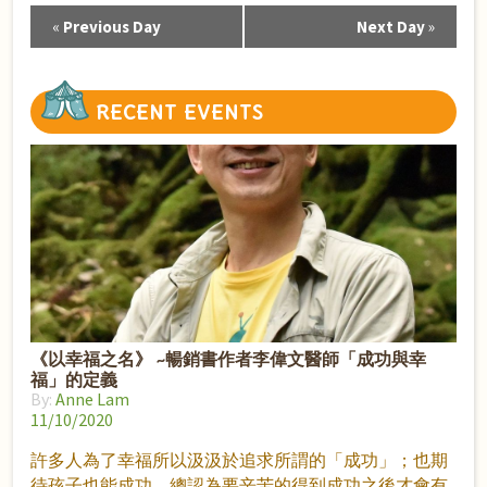
«
Previous Day
Next Day
»
Day
Navigation
RECENT
EVENTS
《以幸福之名》 ~暢銷書作者李偉文醫師「成功與幸
福」的定義
By:
Anne Lam
11/10/2020
許多人為了幸福所以汲汲於追求所謂的「成功」；也期
待孩子也能成功，總認為要辛苦的得到成功之後才會有