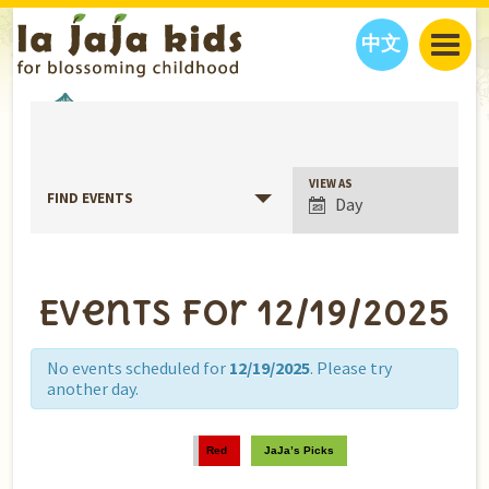
中文
JAJA’S WORLD
EVENTS
CALENDAR
BLOG
FAMILY WELLNESS
CLASSES
EVENTS
Event
VIEW AS
FIND EVENTS
Day
Views
THINGS TO DO
INTERVIEWS
EDUCATION
Navigation
JAJA’S PICKS
ABOUT
OUR STORY
S
H
O
P
N
O
W
Events for 12/19/2025
CONTACT US
PARTNERS
No events scheduled for
12/19/2025
. Please try
another day.
Red
JaJa’s Picks