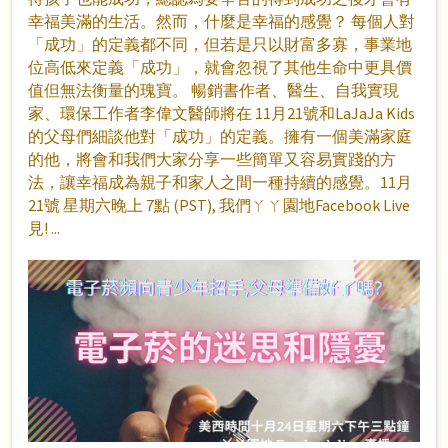
幸福美滿的生活。然而，什麼是幸福的感覺？ 每個人對
「成功」的定義都不同，但若是只以財富多寡，事業地
位高低來定義「成功」，就會忽視了其他生命中更具價
值但無法衡量的瑰寶。 暢銷書作者、醫生、自我實現
家、環保工作者李偉文醫師將在 11月21號和LaJaJa Kids
的父母們細談他對「成功」的定義。擁有一個美滿家庭
的他，將會和我們大家分享一些簡單又容易實踐的方
法，讓幸福成為親子和家人之間一種持續的感覺。11月
21號 星期六晚上 7點 (PST), 我們ㄚㄚ園地Facebook Live
見!