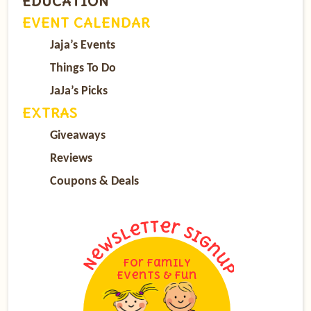
EDUCATION
EVENT CALENDAR
Jaja’s Events
Things To Do
JaJa’s Picks
EXTRAS
Giveaways
Reviews
Coupons & Deals
For Family
Events & Fun