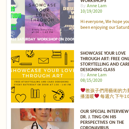
WORKSHOPS
義都不同，但若是只以
By:
Anne Lam
寡，事業地位高低來定
10/19/2020
功」，就會忽視了其他
更具價值但無法衡量的
Hi everyone, We hope yo
暢銷書作者、醫生、自
been enjoying our Satur
家、環保工作者李偉文
在 11月21號和LaJaJa K
母們細談他對「成功」
義。擁有一個美滿家庭
SHOWCASE YOUR LOVE
將會和我們大家分享一
THROUGH ART: FREE ON
又容易實踐的方法，讓
STORYTELLING AND CAR
為親子和家人之間一種
DESIGNING CLASS
感覺。11月21號 星期六
By:
Anne Lam
點 (PST), 我們ㄚㄚ園地
08/15/2020
Facebook Live見!
教孩子們用藝術的力
播溫暖
每週六 下午1:0
1:40pm, 大哥哥 Ryan 
的故事、有趣的畫畫教
OUR SPECIAL INTERVIEW
作卡片。 週六我們將要
DR. J. TING ON HIS
Limestone Manor，
PERSPECTIVES ON THE
的關懷。 如果無法上課
CORONAVIRUS