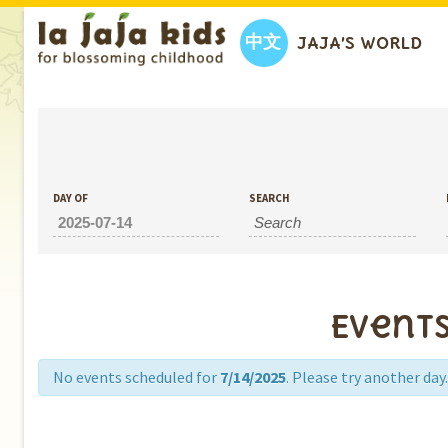
中文
JAJA’S WORLD
EVENTS
DAY OF
SEARCH
Events
No events scheduled for
7/14/2025
. Please try another day.
Day