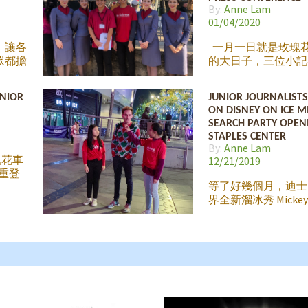
間將畫
By:
Anne Lam
d
01/04/2020
，讓各
一月一日就是玫瑰
眾都擔
的大日子，三位小記
停課停
Aaron、Ryan 和 Ky
將疫情
航花車記者會籌備現
UNIOR
JUNIOR JOURNALIST
者們一
時間快到了，不知道
ON DISNEY ON ICE M
星期把
獎將會花落誰家？ 
SEARCH PARTY OPEN
進行採
空公司再度參與盛典,
STAPLES CENTER
美國武
題是「台灣築夢飛翔
By:
Anne Lam
毓麟醫
(Dreams
玫瑰花車
12/21/2019
與機長
隆重登
出與特
等了好幾個月，迪士
武漢撤
界全新溜冰秀 Mickey’s
駕駛。
Party 《米奇的尋
藝，除
於來到 LA 和小朋
現任加
今年的表演除了大熱
的特約醫
Moana、美女與野
經驗。
魚、魔雪奇緣、Toy S
他和大
拉丁等精采卡通人物
包括他
全新上場的 Coco
美的經