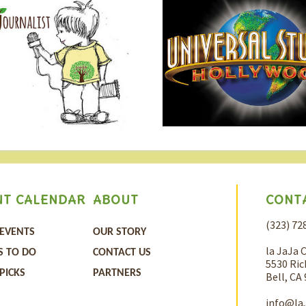
專業知
接受觀
CONT
NT CALENDAR
ABOUT
(323) 72
 EVENTS
OUR STORY
la JaJa 
S TO DO
CONTACT US
5530 Ric
 PICKS
PARTNERS
Bell, CA
info@la