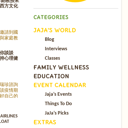
珍副教授來
必須的。
西方文化
手,父母準
特別邀請
CATEGORIES
 和她的孩
一位積極參與
JAJA’S WORLD
中生，以
邀請到國
，來跟華
與家庭教
Blog
並不熟悉
授來與我
在高中階段
相處故
Interviews
你談談
電子煙的
親子溝通暢
Classes
持心理健
19年發起
相絆》的作
n, 在短短
國民媽
FAMILY WELLNESS
簽署，他
篇文章觸動
EDUCATION
論青少年
引來媒體競
積極參與
請
EVENT CALENDAR
瑞珍諮詢
。 以下是
ebook.com/watch/?
談疫情期
紹, 邀請您
Jaja’s Events
好自己的
孩子的教
Things To Do
JaJa’s Picks
AIRLINES
EXTRAS
FLOAT