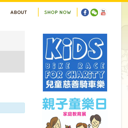
ABOUT
S
H
O
P
N
O
W
ion