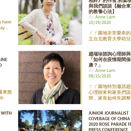
相絆》的作者,郭葉
財富多
子菸的了解也是非常
與我們談談【融合東
義「成
電子菸頻向青少年招
的教養心法】
生命中
備好了嗎? 丫ㄚ園地
By:
Anne Lam
瑰寶。
我們的好朋友Irene
u have
10/19/2020
我實現
子Dimitri Lin，
day
醫師將
電子煙防制活動的高
ㄚㄚ園地非常榮幸的
ids的父
其觀察與研究的經驗
立台北教育大學幼兒
的定
人家長談談這個大家
育學系，郭葉珍副教
的他，
的問題。 Dimitri 
們談談談她與孩子的
趙瑞珍諮詢心理師與
些簡單
ㄧ直在學校及社區做
事。 郭葉珍老師是
LINE
「如何在疫情期間保
幸福成
教育防制活動，在20
銷書《我們,相伴不
D
康？」
持續的
禁電子煙廣告petitio
者，有著最暖心的「
By:
Anne Lam
晚上 7
三週就獲得三萬人的
媽」之稱, 她的 一
08/15/2020
也與參眾議員開會討
30萬顆媽媽的心, 
的電子煙議題，目前
相報導。 觀看直播
ㄚㄚ園地特別邀請趙
美國癌症協會的活動
到: https://www.fac
量來散
心理師來和家長們談
Irene 為此活動的介
v=807512436687142
0-
間，家長如何先調整
來聽聽我們的討論:
會用生動
心理健康，再專注於
學來製
養和學習。
 WITH
JUNIOR JOURNALIST
為
COVERAGE OF CHINA 
獻上我們
2020 ROSE PARADE 
也沒有
PRESS CONFERENCE