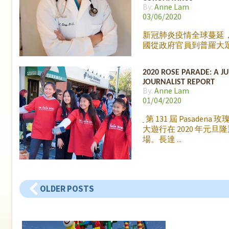
關係喔，只要在任何時
By:
Anne Lam
好的卡片或者圖畫 uploa
03/06/2020
新冠肺炎疫情全球蔓延
國從政府官員到普羅大
心不已，目前已經出現
市的狀況，希望能盡快
2020 ROSE PARADE: A J
控制。丫丫園地的小記
JOURNALIST REPORT
直緊貼事態發展，在上
By:
Anne Lam
握機會與一位重要人物
01/04/2020
訪，就是在上個月擔任
漢撤僑專機機長～～丁
第 131 屆 Pasadena 
師 Dr. J. Ting !
身兼醫生
大遊行在 2020 年元旦
的丁醫生是一位非常傑
場。長達
別的人物，這次美國由
僑的專機也是由他負責
丁醫師熱心公益多才多
了熱愛飛行之外，他也
OLDER POSTS
州 City of Hope 醫院
師，擁有多年豐富臨床
我們很高興這次能邀請
家分享他的人生經歷，
如何成功載回201人返