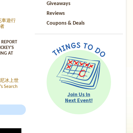
Giveaways
Reviews
花車遊行
Coupons & Deals
者
ran 來到華
場，評審
S REPORT
今年的大
ICKEY’S
今年中華航
ING AT
 花車主
」
尼冰上世
 Search
人派對》終
Join Us In
友見面了。
Next Event!
的
獸、小美人
tory、阿
外，還有