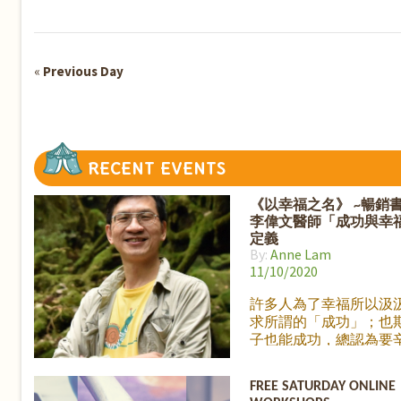
Navigation
«
Previous Day
Day
Navigation
RECENT
EVENTS
《以幸福之名》 ~暢銷
李偉文醫師「成功與幸
定義
By:
Anne Lam
11/10/2020
許多人為了幸福所以汲
求所謂的「成功」；也
子也能成功，總認為要
得到成功之後才會有幸
的生活。然而，什麼是
FREE SATURDAY ONLINE
感覺？ 每個人對「成功