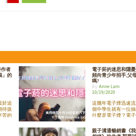
書作者
電子菸的迷思和隱憂 
福」的
頻向青少年招手,父
嗎?
By:
Anne Lam
10/19/2020
汲於追
這幾年電子煙迅速流
期待孩
個中學生就有一位抽
辛苦的
什麼是電子煙？電子
福美滿
身體有什麼影響？為
幸福的
麼吸引青少年？即使
親子溝通暢銷書《我
」的定
不抽電子菸,做父母