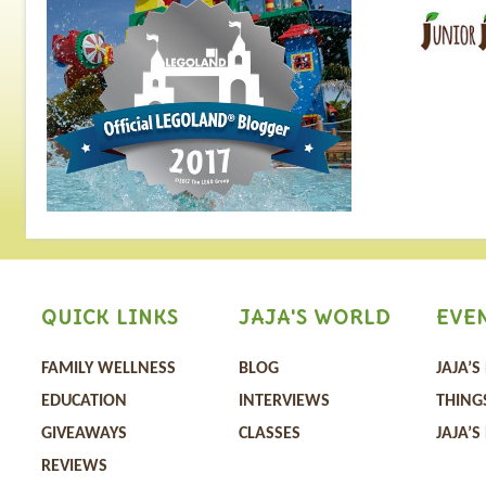
過，並分享有關防疫的
識和重要資訊，更現場
眾的線上提問。
QUICK LINKS
JAJA'S WORLD
EVE
FAMILY WELLNESS
BLOG
JAJA’S
EDUCATION
INTERVIEWS
THING
GIVEAWAYS
CLASSES
JAJA’S
REVIEWS