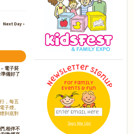
Next Day
»
~ 電子菸
母準備好了
For Family
Events & Fun
行，每五
電子煙。
煙到底對
什麼它這
你的孩子
們,相伴不
的我們對電