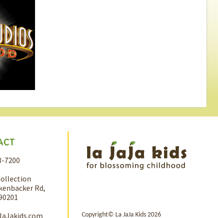
ACT
8-7200
Collection
kenbacker Rd,
 90201
JaJakids.com
Copyright© La JaJa Kids 2026