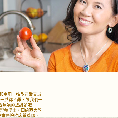
奮參加
學知識，和冬日小手
餅裝飾活動，最適合
的小朋友。玩完以後
旁邊的玫瑰花車停泊
一下明年的巡遊花車
照打卡，真是太開心
More
起享用，造型可愛又鬆
 一點都不難，讓我們一
個香噴噴的聖誕節吧！
爾大學營養學士，田納西大學
兒童醫院臨床營養師，