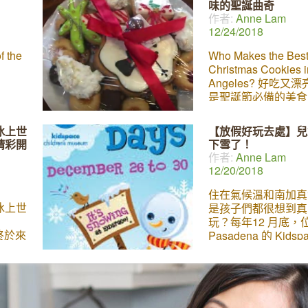
味的聖誕曲奇
大遊行
勝收。其中最讓大家
作者:
Anne Lam
者
華航空花車，展現「
12/24/2018
與了整個
律」Rhythms of Ta
過程，
獨特的節慶廟會鑼鼓
f the
Who Makes the Bes
席莊佩
的喜慶表演吸引了很
Christmas Cookies i
，表現
眾，也因此再度得到
Angeles? 好吃又
深刻
奬！ 玫瑰花車大遊
是聖誕節必備的美食
元旦盛事。長達 5.5
幾乎每一家烘培店都
行有樂隊和花車、不
推出節日曲奇餅，口
冰上世
【放假好玩去處】兒
參雜了很多深遠的意
同，哪一家最好吃？
 精彩開
下雪了！
你錯過這一次的花車
們把品嚐和評比各種
作者:
Anne Lam
動、請看以下 La JaJa
的艱鉅任務交給了兩
12/20/2018
記者 Shawn
住在氣候溫和南加真
冰上世
是孩子們都很想到真
玩？每年12 月底，
終於來
Pasadena 的 Kids
。今年
館都會從山上運來 6
、
白雪，讓小朋友盡情
灰姑娘
堆雪人、做雪天使、
ana
打雪仗，想怎麼玩就
至愛
現場還有許多關於雪