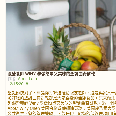
呢！小記者 Amber 興
了 Disney
跟營養師 WINY 學做簡單又美味的聖誕曲奇餅乾
作者:
Anne Lam
12/15/2018
聖誕節快到了，無論你打算送禮給親友老師、還是與家人一
脆好吃的聖誕曲奇餅乾都是大家喜愛的佳節食品，原來做法
起跟營養師 Winy 學做簡單又美味的聖誕曲奇餅乾，過一
About Winy Chen 美國合格營養師陳慧玲 > 美國康乃
公共衛生，餐飲管理雙碩士，曾任迪士尼餐飲部經理, 加州