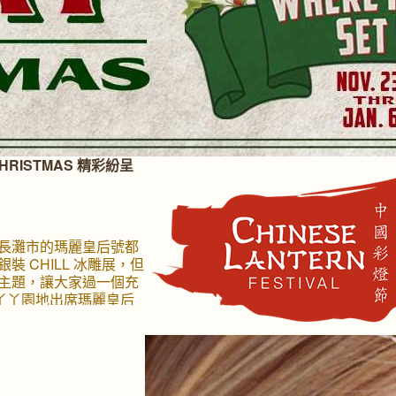
RISTMAS 精彩紛呈
長灘市的瑪麗皇后號都
 CHILL 冰雕展，但
主題，讓大家過一個充
表丫丫園地出席瑪麗皇后
對，除了親身試玩各種好玩遊
心呢！ 瑪麗皇后號快樂