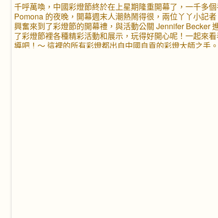
千呼萬喚，中國彩燈節終於在上星期隆重開幕了，一千多個
Pomona 的夜晚，開幕週末人潮熱鬧得很，兩位丫丫小記者 Cari
興奮來到了彩燈節的開幕禮，與活動公關 Jennifer Becke
了彩燈節裡各種精彩活動和展示，玩得好開心呢！一起來看
導吧！～ 這裡的所有彩燈都出自中國自貢的彩燈大師之手
會都非常有名，如今，自貢的彩燈藝人將傳統彩燈技藝與現
都由鋼架框製成，再以人造絲包成「皮膚」，裡面由 LED