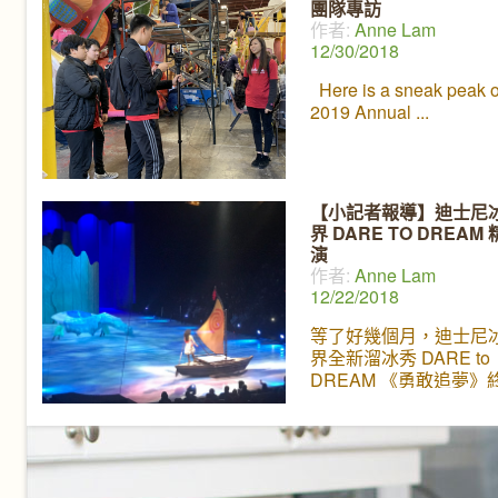
團隊專訪
者，以及第120屆金龍
作者:
Anne Lam
的準備情況。兩位小記
12/30/2018
Alicia & Phoebe 參
現場採訪和報導活動的
Here is a sneak peak o
還訪問了中華總商會主
2019 Annual
源，以及前任華埠小姐
得有板有眼，讓人印象
呢！
【小記者報導】迪士尼
界 DARE TO DREAM
演
作者:
Anne Lam
12/22/2018
等了好幾個月，迪士尼
界全新溜冰秀 DARE to
DREAM 《勇敢追夢》
到 LA 和小朋友見面了
的表演除了美女與野獸
Tangled、魔雪奇緣、
外，還有全新上場的 Mo
團隊，是許多小朋友的