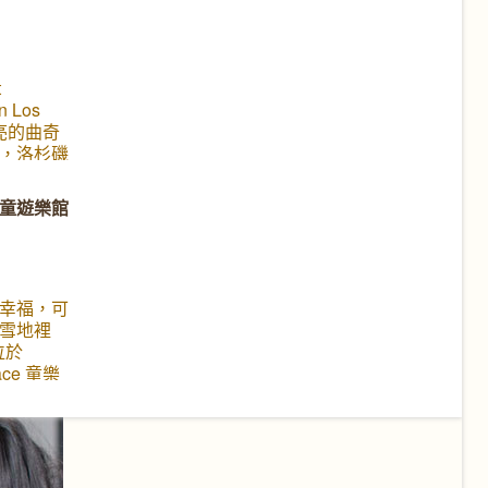
期待的中
台灣韻
iwan，以
和三太子
t
多的觀
n Los
國際首
漂亮的曲奇
行是南加州
，洛杉磯
 英里的遊
會在聖誕
僅熱鬧也
味家家不
童遊樂館
義。如果
 今天，我
遊行活
聖誕曲奇
 Kids
位丫丫小
幸福，可
雪地裡
位於
pace 童樂
0 噸皚皚
玩雪～～
滾雪球、
怎麼玩！
的自然科