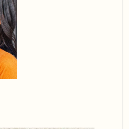
工和曲奇
興趣多多
還可以到
地點預覽
陣容，拍
了！