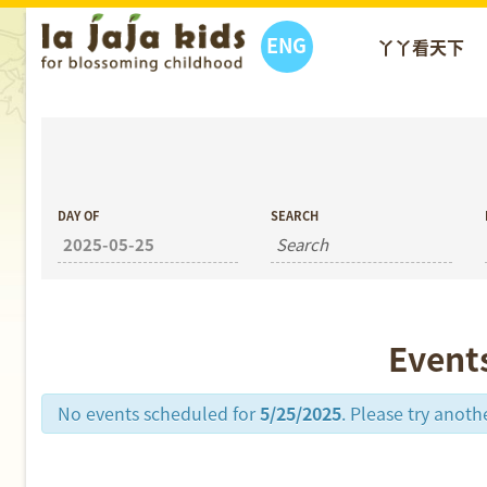
ENG
丫丫看天下
丫丫活動
DAY OF
SEARCH
Event
No events scheduled for
5/25/2025
. Please try anoth
Day