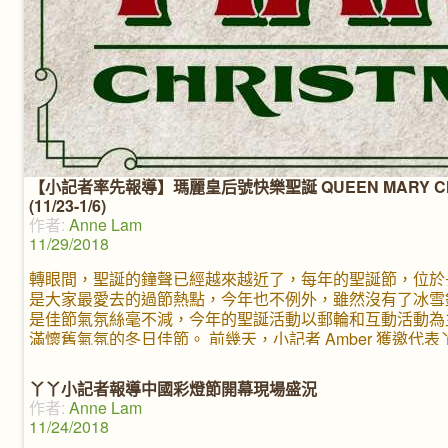
【小記者率先報導】瑪麗皇后號快樂聖誕 QUEEN MARY CH
(11/23-1/6)
作者:
Anne Lam
11/29/2018
轉眼間，聖誕的鐘聲已經越來越近了，每年的聖誕節，位於
是大家最愛去的過節熱點，今年也不例外，雖然沒有了冰雪銀裝
是佳節氣氛絲毫不減，今年的聖誕活動以郵輪和互動活動為
滿懷舊氣氛的冬日佳節。 前幾天，小記者 Amber 獲邀代
號快樂聖誕 Queen Mary Christmas 的開幕盛典大派
戲，更在紅地毯上與到場的多位紅人嘉賓互動採訪，非常開
丫丫小記者報導中國彩燈節開幕現場盛況
聖誕 Queen
作者:
Anne Lam
11/24/2018