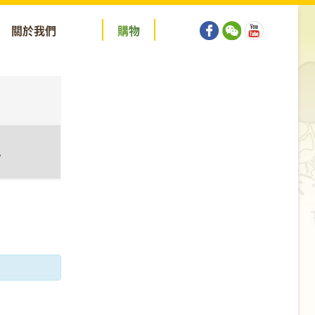
關於我們
購
物
y
tion