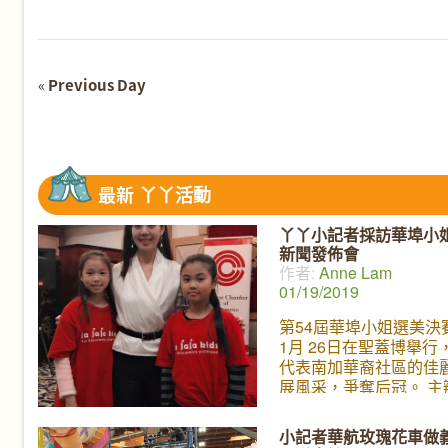
Navigation
«
Previous Day
Day
Navigation
最新
丫丫活動
丫丫小記者採訪華埠小
新聞發佈會
作者:
Anne Lam
01/19/2019
第54屆華埠小姐選美決
1月 26日在聖蓋博舉行
代表南加華裔社區的佳
展風采，爭奪后冠。 主
羅省中華總商會上星期
新春慶會新聞發佈會，
小記者華航玫瑰花車做義
介紹各位華埠小姐選美