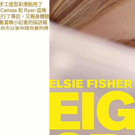
手工造型彩燈點亮了
ssa 和 Ryan 這晚
r 進行了專訪，又親身體驗
看當晚小記者的採訪報
。自古以來中國自貢的燈
代工藝結合，所有彩燈