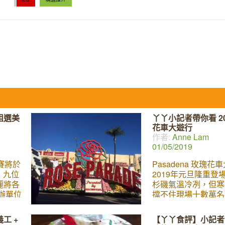
姐選美
丫丫小記者帶你看 20
花車大遊行
作者:
Anne Lam
01/05/2019
賽將於
Pasadena 玫瑰花
，九位
2019年元旦隆重登
麗將各
杉磯氣溫冷冽，但寒
辦單位
擋不住現場十數萬名
舉辦了
情（還有全球幾億電
向傳媒
直播的觀眾）！今年共
工 +
【丫丫食評】小記者
的參賽
輛花車參展，爭奇鬥