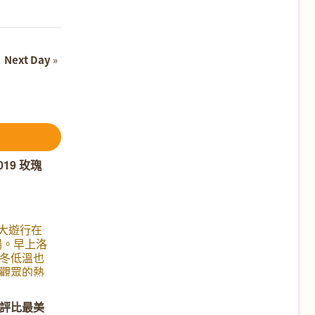
Next Day
»
19 玫瑰
車大遊行在
場。早上洛
冬低溫也
觀眾的熱
視機前看
有 45
評比最美
艷，美不