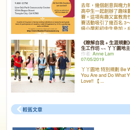
去年，幾個創意與魄力
高中生一起創辦了趣味
賽。這項有趣又富教育
賽活動吸引了幾百名 3
級小學和初中生參加，
然。 今年的第二屆競賽
10月 27日於天普市舉
《瞭解自我 + 生涯規劃
以獨立報名，也可以組
生工作坊 ~~ 丫丫園地
團隊一起參加。以有趣
作者:
Anne Lam
戲，挑戰孩子的數學和
07/05/2019
念，培養小朋友對數學
玩感」，去年錯過了的
丫丫園地 特別規劃 Be W
年一定要提早報名喔！ 
You Are and Do What 
趣味數字競賽？ 幾個創
Love!! 【
力無限的高中生一起創
項非常有趣又富教育性
～～趣味數字競賽。歡
州 3～8年級小學和初
較舊文章
加，可以獨立報名，也
成四人團隊一起參加。 
例： how close can yo