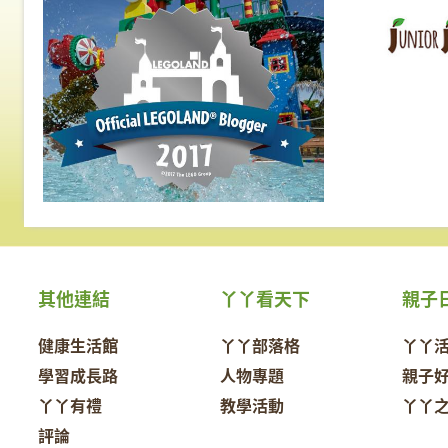
其他連結
丫丫看天下
親子
健康生活館
丫丫部落格
丫丫
學習成長路
人物專題
親子
丫丫有禮
教學活動
丫丫
評論