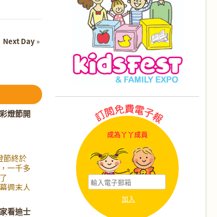
Next Day
»
彩燈節開
成為丫丫成員
燈節終於
，一千多
了
開幕週末人
丫小記
be 這晚興
家看迪士
幕禮，與