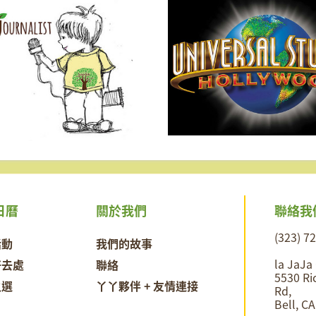
聯絡我
日曆
關於我們
(323) 7
活動
我們的故事
la JaJa
好去處
聯絡
5530 Ri
之選
丫丫夥伴 + 友情連接
Rd,
Bell, C