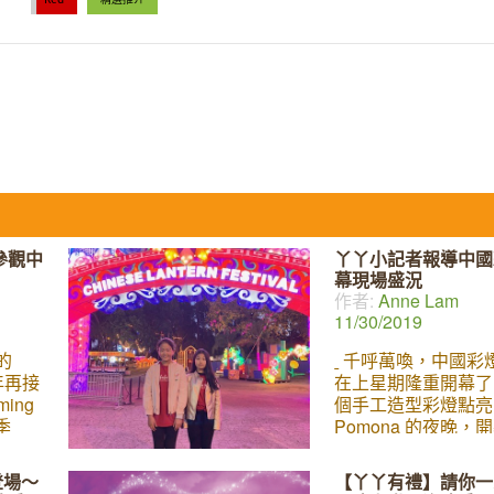
參觀中
丫丫小記者報導中國
幕現場盛況
作者:
Anne Lam
11/30/2019
的
千呼萬喚，中國彩
 今年再接
在上星期隆重開幕了
ing
個手工造型彩燈點亮
季
Pomona 的夜晚，
中國彩
潮熱鬧得很，兩位丫
設計，
者 Amber 和 Phoe
登場～
【丫丫有禮】請你一
，形成
奮來到了彩燈節的開