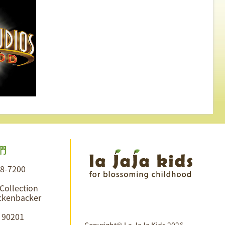
們
28-7200
 Collection
ckenbacker
A 90201