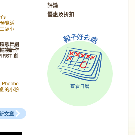
評論
優惠及折扣
n’s
幕預覽活
三歲小
得不亦樂
 兒童館位
匯歌舞劇
lace 商場
N 暢談新作
魔力讓大
FIRST 創
，又能夠
力？聽聽
 Phoebe
查看日曆
劇的小粉
常參與演
塢舉辦的
e 演藝節中，
新文章
家的關注
e