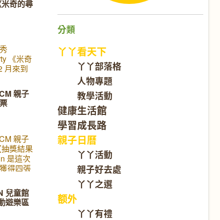
《米奇的尋
cker 進
驗了彩燈
分類
展示，玩
看看當晚
！～ 這裡
秀
丫丫看天下
國自貢的
arty 《米奇
丫丫部落格
以來中國
2 月來到
名，如
除了大熱
人物專題
將傳統彩
野獸、小
CM 親子
教學活動
合，所有
Toy
票
，再以人
健康生活館
，裡面由
學習成長路
親子日曆
CM 親子
【抽獎結果
丫丫活動
in 是這次
獲得四張
親子好去處
丫丫之選
com 以便通知
N 兒童館
额外
納音樂學院
互動遊樂區
17日星期
丫丫有禮