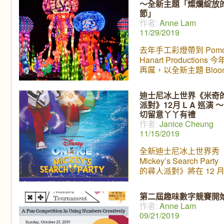
～全新主題「燦爛綻放
一個嶄新的燈光世界，
節」
特別為小朋友設計的神
作者:
Anne Lam
動物機動遊戲，以及精
11/29/2019
國風舞台文藝表演，和
食，讓中國彩燈節再次
去年手工彩燈帶到 Pomo
年最適合一家大小參觀
Hanart Productions
節活動。 FUN FOR
再厲，以全新主題 Bloom
FAMILIES
Seasons 「燦爛綻放的
節」，將一千多個傳統
迪士尼冰上世界《米奇
燈造型工藝配合現代化
派對》12月 L A 巡演 
加上音樂和燈光的營造
切留意丫丫有禮
一個嶄新的燈光世界，
作者:
Janice Cheung
特別為小朋友設計的神
11/15/2019
動物機動遊戲，以及精
國風舞台文藝表演，和
全新迪士尼冰上世界秀
食，讓中國彩燈節再次
Mickey’s Search Part
年最適合一家大小參觀
的尋人派對》將在 12 
節活動。 FUN
LA 和小朋友見面，除
的 Moana、美女與野
第二屆趣味數字競賽開
美人魚、魔雪奇緣、To
作者:
Anne Lam
09/21/2019