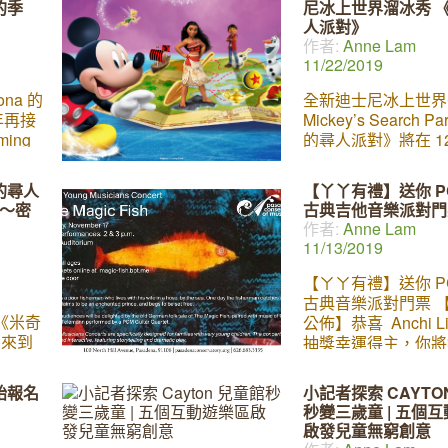
的季
尼冰上世界溜冰秀 
再加上
活動公關 Jennifer Be
人派對》
秘魔法
行了專訪，又親身體
作者:
Anne Lam
彩的中
節裡各種精彩活動和
11/22/2019
各種美
得好開心呢！一起來
成為今
小記者的採訪報導吧
na 的
全新迪士尼冰上世界
的聖誕
的所有彩燈都出自中
 今年再接
Mickey’s Search P
彩燈大師之手。自古
ing
的尋人派對》將在 1
自貢的燈會都非常有
季
LA 和小朋友見面，
今，自貢的彩燈藝人
中國彩
的 Moana、美女與
的尋人
【丫丫有禮】送你 P
燈技藝與現代工藝結
設計，
美人魚、魔雪奇緣、
～～密
古典吉他音樂派對門
彩燈都由鋼架框製成
，形成
作者:
Anne Lam
造絲包成「皮膚」
再加上
11/13/2019
秘魔法
彩的中
【ㄚㄚ有禮】送你 P
各種美
古典音樂派對門票 
成為今
y 《米奇
公佈】恭喜 Anchi L
的聖誕
月來到
抽獎幸運得主，你將
了大熱
門票，請儘快電郵
獸、小
info@lajajakids.
始報名
小記者探索 CAYTO
y
領獎詳情！ 帕薩迪
秒變三歲童 | 五個
將於這個週末 (11月
啟發兒童無窮創意
天下午)