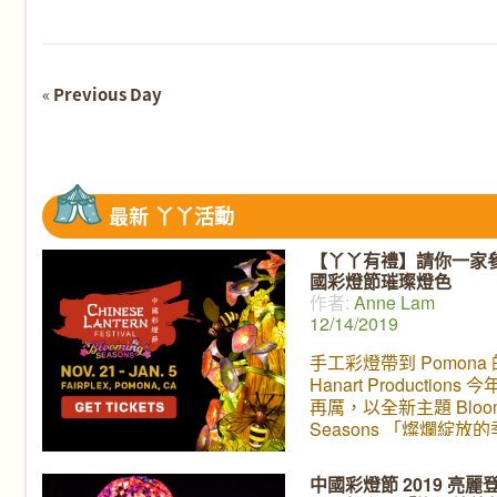
Navigation
«
Previous Day
Day
Navigation
最新
丫丫活動
【丫丫有禮】請你一家
國彩燈節璀璨燈色
作者:
Anne Lam
12/14/2019
手工彩燈帶到 Pomona 
Hanart Productions
再厲，以全新主題 Bloom
Seasons 「燦爛綻放的
節」，將一千多個傳統
燈造型工藝配合現代化
中國彩燈節 2019 亮麗
加上音樂和燈光的營造