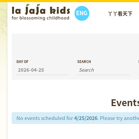
ENG
丫丫看天下
丫丫活動
DAY OF
SEARCH
Event
No events scheduled for
4/25/2026
. Please try anoth
Day