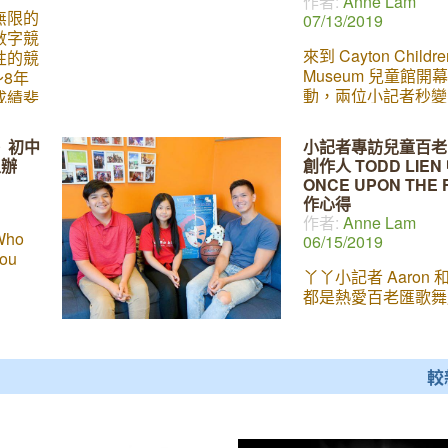
作者:
Anne Lam
無限的
07/13/2019
數字競
來到 Cayton Childre
性的競
Museum 兒童館開
～8年
動，兩位小記者秒變
成績斐
童，在五個遊樂區玩
將在
乎，全新的 Cayton
行，可
》初中
小記者專訪兒童百老
於 Santa Monica P
成四人
主辦
創作人 TODD LIE
頂層，它到底有什麼
的遊
ONCE UPON THE 
小朋友都玩得好開心
數字概
作心得
讓兒童盡情釋放幻想
的「好
作者:
Anne Lam
兒童館 CEO
話，今
ho
06/15/2019
什麼是
You
丫丫小記者 Aaron 和
意與魄
都是熱愛百老匯歌舞
辦了一
絲，不但愛看，更常
的活動
出。在六月中於好萊
迎南加
Hollywood Fring
中生參
較
有一套新劇吸引了大
可以組
～～ Once Upon th
範
u