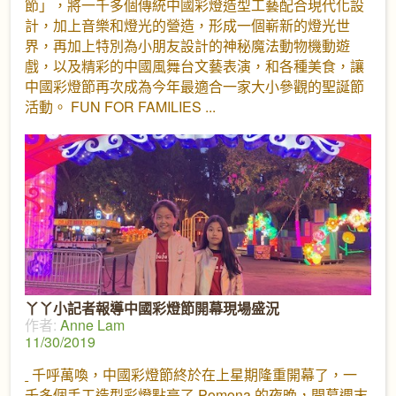
節」，將一千多個傳統中國彩燈造型工藝配合現代化設
計，加上音樂和燈光的營造，形成一個嶄新的燈光世
界，再加上特別為小朋友設計的神秘魔法動物機動遊
戲，以及精彩的中國風舞台文藝表演，和各種美食，讓
中國彩燈節再次成為今年最適合一家大小參觀的聖誕節
活動。 FUN FOR FAMILIES
丫丫小記者報導中國彩燈節開幕現場盛況
作者:
Anne Lam
11/30/2019
千呼萬喚，中國彩燈節終於在上星期隆重開幕了，一
千多個手工造型彩燈點亮了 Pomona 的夜晚，開幕週末