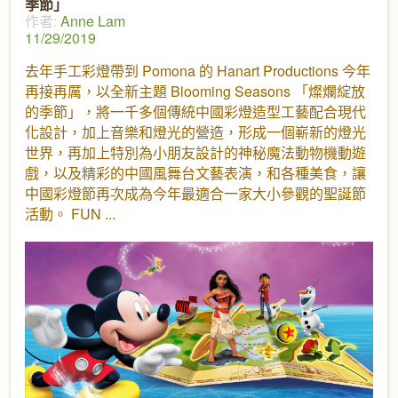
季節」
作者:
Anne Lam
11/29/2019
去年手工彩燈帶到 Pomona 的 Hanart Productions 今年
再接再厲，以全新主題 Blooming Seasons 「燦爛綻放
的季節」，將一千多個傳統中國彩燈造型工藝配合現代
化設計，加上音樂和燈光的營造，形成一個嶄新的燈光
世界，再加上特別為小朋友設計的神秘魔法動物機動遊
戲，以及精彩的中國風舞台文藝表演，和各種美食，讓
中國彩燈節再次成為今年最適合一家大小參觀的聖誕節
活動。 FUN