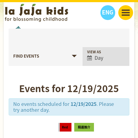
ENG
丫丫看天下
丫丫活動
丫丫部落格
親子日曆
健康生活館
教學活動
丫丫活動
Event
VIEW AS
FIND EVENTS
Day
Views
親子好去處
學習成長路
人物專題
Navigation
丫丫之選
關於我們
我們的故事
購
物
Events for 12/19/2025
聯絡
丫丫夥伴 + 友情連接
No events scheduled for
12/19/2025
. Please
try another day.
Red
精選推介