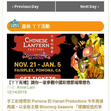
«
Previous Day
Next Day
»
Day
Navigation
最新
丫丫活動
【丫丫有禮】請你一家參觀中國彩燈節璀璨燈色
作者:
Anne Lam
12/14/2019
手工彩燈帶到 Pomona 的 Hanart Productions 今年再接
再厲，以全新主題 Blooming Seasons 「燦爛綻放的季