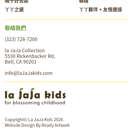
親子好去處
聯絡
丫丫之選
丫丫夥伴 + 友情連接
聯絡我們
(323) 728-7200
la JaJa Collection
5530 Rickenbacker Rd,
Bell, CA 90201
info@laJaJakids.com
Copyright© La JaJa Kids 2026
Website Design By
Ready Artwork