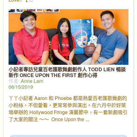
小記者專訪兒童百老匯歌舞劇創作人 TODD LIEN 暢談
新作 ONCE UPON THE FIRST 創作心得
作者:
Anne Lam
06/15/2019
丫丫小記者 Aaron 和 Phoebe 都是熱愛百老匯歌舞劇的
小粉絲，不但愛看，更常常參與演出。在六月中於好萊
塢舉辦的 Hollywood Fringe 演藝節中，有一套新劇吸引
了大家的關注 ～～ Once Upon the