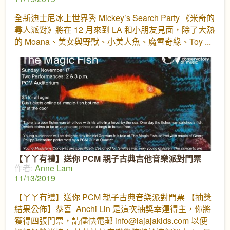
全新迪士尼冰上世界秀 Mickey’s Search Party 《米奇的
尋人派對》將在 12 月來到 LA 和小朋友見面，除了大熱
的 Moana、美女與野獸、小美人魚、魔雪奇緣、Toy
【丫丫有禮】送你 PCM 親子古典吉他音樂派對門票
作者:
Anne Lam
11/13/2019
【ㄚㄚ有禮】送你 PCM 親子古典音樂派對門票 【抽獎
結果公佈】恭喜 Anchi Lin 是這次抽獎幸運得主，你將
獲得四張門票，請儘快電郵 info@lajajakids.com 以便