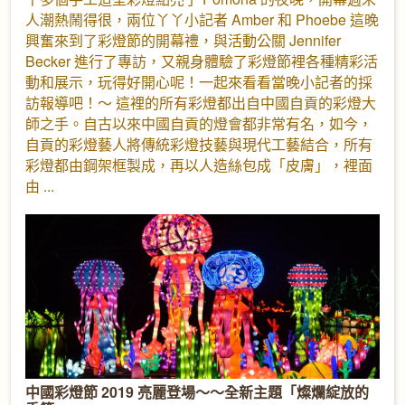
人潮熱鬧得很，兩位丫丫小記者 Amber 和 Phoebe 這晚
興奮來到了彩燈節的開幕禮，與活動公關 Jennifer
Becker 進行了專訪，又親身體驗了彩燈節裡各種精彩活
動和展示，玩得好開心呢！一起來看看當晚小記者的採
訪報導吧！～ 這裡的所有彩燈都出自中國自貢的彩燈大
師之手。自古以來中國自貢的燈會都非常有名，如今，
自貢的彩燈藝人將傳統彩燈技藝與現代工藝結合，所有
彩燈都由鋼架框製成，再以人造絲包成「皮膚」，裡面
由
中國彩燈節 2019 亮麗登場～～全新主題「燦爛綻放的