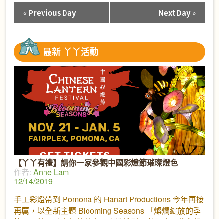
«
Previous Day
Next Day
»
Day
Navigation
最新
丫丫活動
【丫丫有禮】請你一家參觀中國彩燈節璀璨燈色
作者:
Anne Lam
12/14/2019
手工彩燈帶到 Pomona 的 Hanart Productions 今年再接
再厲，以全新主題 Blooming Seasons 「燦爛綻放的季