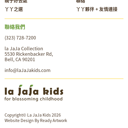
親子好去處
聯絡
丫丫之選
丫丫夥伴 + 友情連接
聯絡我們
(323) 728-7200
la JaJa Collection
5530 Rickenbacker Rd,
Bell, CA 90201
info@laJaJakids.com
Copyright© La JaJa Kids 2026
Website Design By
Ready Artwork