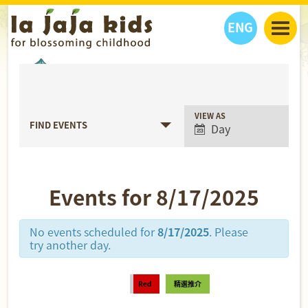
ENG
丫丫看天下
丫丫活動
丫丫部落格
親子日曆
健康生活館
教學活動
丫丫活動
Event
VIEW AS
FIND EVENTS
Day
Views
親子好去處
學習成長路
人物專題
Navigation
丫丫之選
關於我們
我們的故事
購
物
Events for 8/17/2025
聯絡
丫丫夥伴 + 友情連接
No events scheduled for
8/17/2025
. Please
try another day.
Red
精選推介