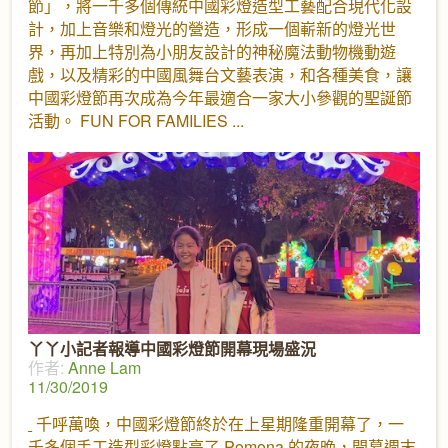
節」，將一千多個傳統中國彩燈造型工藝配合現代化設
計，加上音樂和燈光的營造，形成一個嶄新的燈光世
界，再加上特別為小朋友設計的神秘魔法動物機動遊
戲，以及精彩的中國風舞台文藝表演，和各種美食，讓
中國彩燈節再次成為今年最適合一家大小參觀的聖誕節
活動。 FUN FOR FAMILIES
丫丫小記者報導中國彩燈節開幕現場盛況
作者:
Anne Lam
11/30/2019
千呼萬喚，中國彩燈節終於在上星期隆重開幕了，一
千多個手工造型彩燈點亮了 Pomona 的夜晚，開幕週末