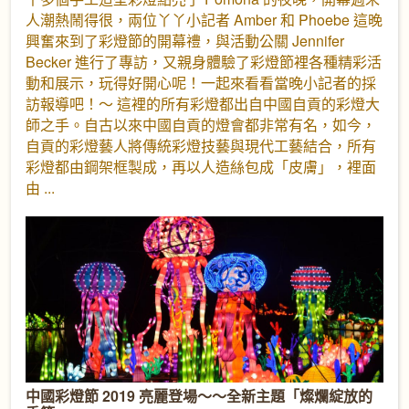
人潮熱鬧得很，兩位丫丫小記者 Amber 和 Phoebe 這晚
興奮來到了彩燈節的開幕禮，與活動公關 Jennifer
Becker 進行了專訪，又親身體驗了彩燈節裡各種精彩活
動和展示，玩得好開心呢！一起來看看當晚小記者的採
訪報導吧！～ 這裡的所有彩燈都出自中國自貢的彩燈大
師之手。自古以來中國自貢的燈會都非常有名，如今，
自貢的彩燈藝人將傳統彩燈技藝與現代工藝結合，所有
彩燈都由鋼架框製成，再以人造絲包成「皮膚」，裡面
由
中國彩燈節 2019 亮麗登場～～全新主題「燦爛綻放的