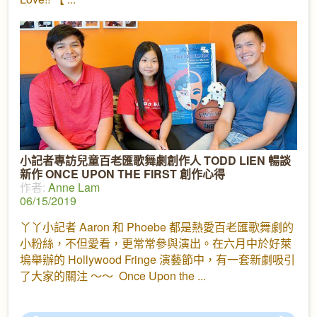
小記者專訪兒童百老匯歌舞劇創作人 TODD LIEN 暢談
新作 ONCE UPON THE FIRST 創作心得
作者:
Anne Lam
06/15/2019
丫丫小記者 Aaron 和 Phoebe 都是熱愛百老匯歌舞劇的
小粉絲，不但愛看，更常常參與演出。在六月中於好萊
塢舉辦的 Hollywood Fringe 演藝節中，有一套新劇吸引
了大家的關注 ～～ Once Upon the