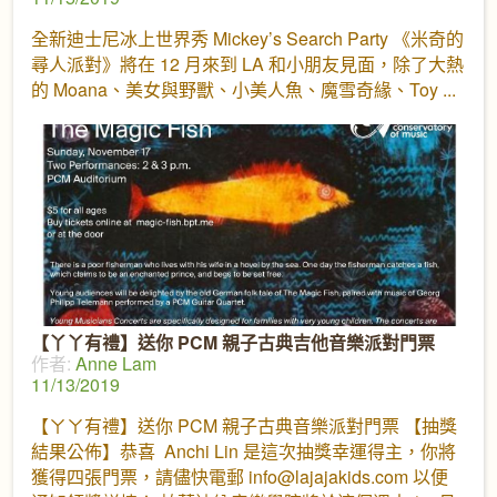
全新迪士尼冰上世界秀 Mickey’s Search Party 《米奇的
尋人派對》將在 12 月來到 LA 和小朋友見面，除了大熱
的 Moana、美女與野獸、小美人魚、魔雪奇緣、Toy
【丫丫有禮】送你 PCM 親子古典吉他音樂派對門票
作者:
Anne Lam
11/13/2019
【ㄚㄚ有禮】送你 PCM 親子古典音樂派對門票 【抽獎
結果公佈】恭喜 Anchi Lin 是這次抽獎幸運得主，你將
獲得四張門票，請儘快電郵 info@lajajakids.com 以便