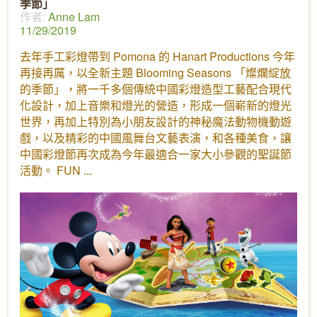
季節」
作者:
Anne Lam
11/29/2019
去年手工彩燈帶到 Pomona 的 Hanart Productions 今年
再接再厲，以全新主題 Blooming Seasons 「燦爛綻放
的季節」，將一千多個傳統中國彩燈造型工藝配合現代
化設計，加上音樂和燈光的營造，形成一個嶄新的燈光
世界，再加上特別為小朋友設計的神秘魔法動物機動遊
戲，以及精彩的中國風舞台文藝表演，和各種美食，讓
中國彩燈節再次成為今年最適合一家大小參觀的聖誕節
活動。 FUN