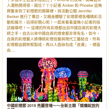
人潮熱鬧得很，兩位丫丫小記者 Amber 和 Phoebe 這晚
興奮來到了彩燈節的開幕禮，與活動公關 Jennifer
Becker 進行了專訪，又親身體驗了彩燈節裡各種精彩活
動和展示，玩得好開心呢！一起來看看當晚小記者的採
訪報導吧！～ 這裡的所有彩燈都出自中國自貢的彩燈大
師之手。自古以來中國自貢的燈會都非常有名，如今，
自貢的彩燈藝人將傳統彩燈技藝與現代工藝結合，所有
彩燈都由鋼架框製成，再以人造絲包成「皮膚」，裡面
由
中國彩燈節 2019 亮麗登場～～全新主題「燦爛綻放的