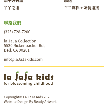
親子好去處
聯絡
丫丫之選
丫丫夥伴 + 友情連接
聯絡我們
(323) 728-7200
la JaJa Collection
5530 Rickenbacker Rd,
Bell, CA 90201
info@laJaJakids.com
Copyright© La JaJa Kids 2026
Website Design By
Ready Artwork