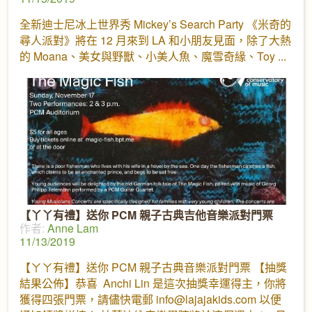
全新迪士尼冰上世界秀 Mickey’s Search Party 《米奇的
尋人派對》將在 12 月來到 LA 和小朋友見面，除了大熱
的 Moana、美女與野獸、小美人魚、魔雪奇緣、Toy
【丫丫有禮】送你 PCM 親子古典吉他音樂派對門票
作者:
Anne Lam
11/13/2019
【ㄚㄚ有禮】送你 PCM 親子古典音樂派對門票 【抽獎
結果公佈】恭喜 Anchi Lin 是這次抽獎幸運得主，你將
獲得四張門票，請儘快電郵 info@lajajakids.com 以便