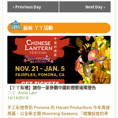
«
Previous Day
Next Day
»
Day
Navigation
最新
丫丫活動
【丫丫有禮】請你一家參觀中國彩燈節璀璨燈色
作者:
Anne Lam
12/14/2019
手工彩燈帶到 Pomona 的 Hanart Productions 今年再接
再厲，以全新主題 Blooming Seasons 「燦爛綻放的季