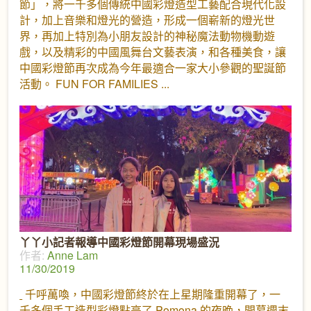
節」，將一千多個傳統中國彩燈造型工藝配合現代化設
計，加上音樂和燈光的營造，形成一個嶄新的燈光世
界，再加上特別為小朋友設計的神秘魔法動物機動遊
戲，以及精彩的中國風舞台文藝表演，和各種美食，讓
中國彩燈節再次成為今年最適合一家大小參觀的聖誕節
活動。 FUN FOR FAMILIES
丫丫小記者報導中國彩燈節開幕現場盛況
作者:
Anne Lam
11/30/2019
千呼萬喚，中國彩燈節終於在上星期隆重開幕了，一
千多個手工造型彩燈點亮了 Pomona 的夜晚，開幕週末