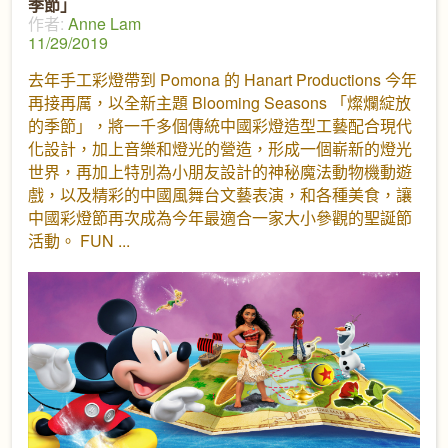
季節」
作者:
Anne Lam
11/29/2019
去年手工彩燈帶到 Pomona 的 Hanart Productions 今年
再接再厲，以全新主題 Blooming Seasons 「燦爛綻放
的季節」，將一千多個傳統中國彩燈造型工藝配合現代
化設計，加上音樂和燈光的營造，形成一個嶄新的燈光
世界，再加上特別為小朋友設計的神秘魔法動物機動遊
戲，以及精彩的中國風舞台文藝表演，和各種美食，讓
中國彩燈節再次成為今年最適合一家大小參觀的聖誕節
活動。 FUN