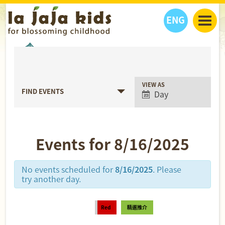
ENG
丫丫看天下
丫丫活動
丫丫部落格
親子日曆
健康生活館
教學活動
丫丫活動
Event
VIEW AS
FIND EVENTS
Day
Views
親子好去處
學習成長路
人物專題
Navigation
丫丫之選
關於我們
我們的故事
購
物
Events for 8/16/2025
聯絡
丫丫夥伴 + 友情連接
No events scheduled for
8/16/2025
. Please
try another day.
Red
精選推介