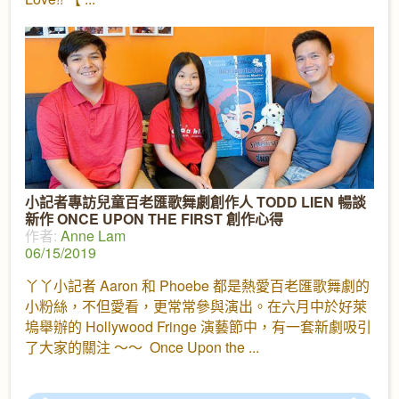
小記者專訪兒童百老匯歌舞劇創作人 TODD LIEN 暢談
新作 ONCE UPON THE FIRST 創作心得
作者:
Anne Lam
06/15/2019
丫丫小記者 Aaron 和 Phoebe 都是熱愛百老匯歌舞劇的
小粉絲，不但愛看，更常常參與演出。在六月中於好萊
塢舉辦的 Hollywood Fringe 演藝節中，有一套新劇吸引
了大家的關注 ～～ Once Upon the