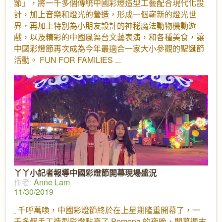
節」，將一千多個傳統中國彩燈造型工藝配合現代化設
計，加上音樂和燈光的營造，形成一個嶄新的燈光世
界，再加上特別為小朋友設計的神秘魔法動物機動遊
戲，以及精彩的中國風舞台文藝表演，和各種美食，讓
中國彩燈節再次成為今年最適合一家大小參觀的聖誕節
活動。 FUN FOR FAMILIES
丫丫小記者報導中國彩燈節開幕現場盛況
作者:
Anne Lam
11/30/2019
千呼萬喚，中國彩燈節終於在上星期隆重開幕了，一
千多個手工造型彩燈點亮了 Pomona 的夜晚，開幕週末