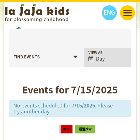
ENG
丫丫看天下
丫丫活動
丫丫部落格
親子日曆
健康生活館
教學活動
丫丫活動
Event
VIEW AS
FIND EVENTS
Day
Views
親子好去處
學習成長路
人物專題
Navigation
丫丫之選
關於我們
我們的故事
購
物
Events for 7/15/2025
聯絡
丫丫夥伴 + 友情連接
No events scheduled for
7/15/2025
. Please
try another day.
Red
精選推介