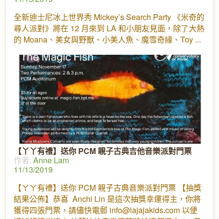
全新迪士尼冰上世界秀 Mickey’s Search Party 《米奇的
尋人派對》將在 12 月來到 LA 和小朋友見面，除了大熱
的 Moana、美女與野獸、小美人魚、魔雪奇緣、Toy
【丫丫有禮】送你 PCM 親子古典吉他音樂派對門票
作者:
Anne Lam
11/13/2019
【ㄚㄚ有禮】送你 PCM 親子古典音樂派對門票 【抽獎
結果公佈】恭喜 Anchi Lin 是這次抽獎幸運得主，你將
獲得四張門票，請儘快電郵 info@lajajakids.com 以便