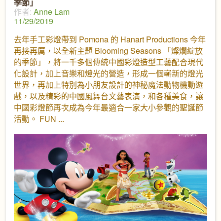
季節」
作者:
Anne Lam
11/29/2019
去年手工彩燈帶到 Pomona 的 Hanart Productions 今年
再接再厲，以全新主題 Blooming Seasons 「燦爛綻放
的季節」，將一千多個傳統中國彩燈造型工藝配合現代
化設計，加上音樂和燈光的營造，形成一個嶄新的燈光
世界，再加上特別為小朋友設計的神秘魔法動物機動遊
戲，以及精彩的中國風舞台文藝表演，和各種美食，讓
中國彩燈節再次成為今年最適合一家大小參觀的聖誕節
活動。 FUN