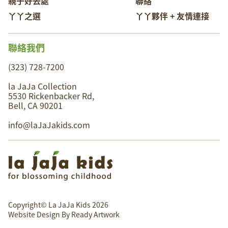
親子好去處
聯絡
丫丫之選
丫丫夥伴 + 友情連接
聯絡我們
(323) 728-7200
la JaJa Collection
5530 Rickenbacker Rd,
Bell, CA 90201
info@laJaJakids.com
Copyright© La JaJa Kids 2026
Website Design By
Ready Artwork