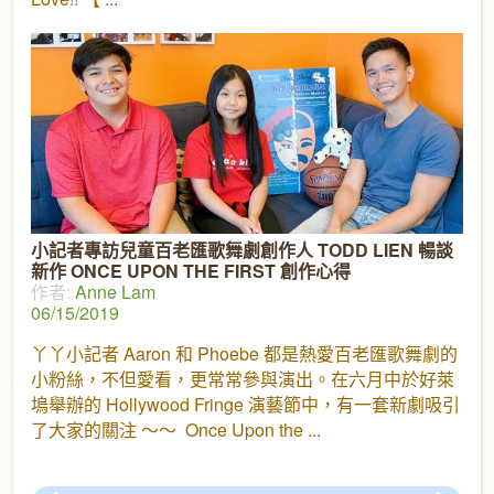
小記者專訪兒童百老匯歌舞劇創作人 TODD LIEN 暢談
新作 ONCE UPON THE FIRST 創作心得
作者:
Anne Lam
06/15/2019
丫丫小記者 Aaron 和 Phoebe 都是熱愛百老匯歌舞劇的
小粉絲，不但愛看，更常常參與演出。在六月中於好萊
塢舉辦的 Hollywood Fringe 演藝節中，有一套新劇吸引
了大家的關注 ～～ Once Upon the