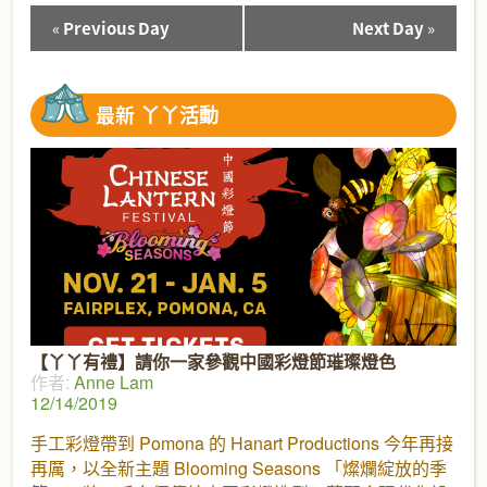
«
Previous Day
Next Day
»
Day
Navigation
最新
丫丫活動
【丫丫有禮】請你一家參觀中國彩燈節璀璨燈色
作者:
Anne Lam
12/14/2019
手工彩燈帶到 Pomona 的 Hanart Productions 今年再接
再厲，以全新主題 Blooming Seasons 「燦爛綻放的季