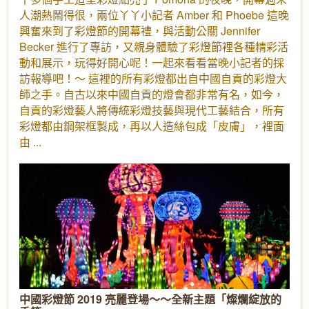
人潮熱鬧得很，兩位丫丫小記者 Amber 和 Phoebe 這晚
興奮來到了彩燈節的開幕禮，與活動公關 Jennifer
Becker 進行了專訪，又親身體驗了彩燈節裡各種精彩活
動和展示，玩得好開心呢！一起來看看當晚小記者的採
訪報導吧！～ 這裡的所有彩燈都出自中國自貢的彩燈大
師之手。自古以來中國自貢的燈會都非常有名，如今，
自貢的彩燈藝人將傳統彩燈技藝與現代工藝結合，所有
彩燈都由鋼架框製成，再以人造絲包成「皮膚」，裡面
由
中國彩燈節 2019 亮麗登場～～全新主題「燦爛綻放的