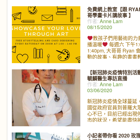
義。擁有一個美滿家庭
免費網上教室【跟 RYA
將會和我們大家分享一
哥學畫卡片講故事 】
又容易實踐的方法，讓
作者:
Anne Lam
為親子和家人之間一種
08/15/2020
感覺。11月21號 星期
7點 (PST), 我們ㄚㄚ園
教孩子們用藝術的力
Facebook Live見!
播溫暖
每週六 下午1:0
1:40pm, 大哥哥 Ryan
動的故事、有趣的畫畫
製作卡片。 週六我們將
Limestone Manor，
【新冠肺炎疫情特別活
的關懷。 如果無法上課
毓麟醫生專訪直播
關係喔，只要在任何時
作者:
Anne Lam
好的卡片或者圖畫
03/06/2020
新冠肺炎疫情全球蔓延
國從政府官員到普羅大
心不已，目前已經出現
市的狀況，希望能盡快
控制。丫丫園地的小記
直緊貼事態發展，在上
小記者帶你看 2020 玫
握機會與一位重要人物