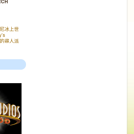
RCH
翔」
尼冰上世
’s
《米奇的尋人派
和小朋友見
了大熱的
獸、小美人
tory、阿
外，還有