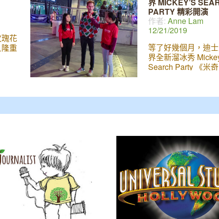
界 MICKEY’S SEA
美國武
主題是「台灣築夢飛
PARTY 精彩開演
毓麟醫
(Dreams
作者:
Anne Lam
與機
12/21/2019
傑出與
 玫瑰花
由武漢
等了好幾個月，迪士
旦隆重
責駕
界全新溜冰秀 Mickey
才多
Search Party 
，他也
對》終於來到 LA 
 醫院的
面了。今年的表演除
富臨床
Moana、美女與野
能邀請
魚、魔雪奇緣、Toy S
經歷，
拉丁等精采卡通人物
1人返
全新上場的 Coco
防疫的
更現場