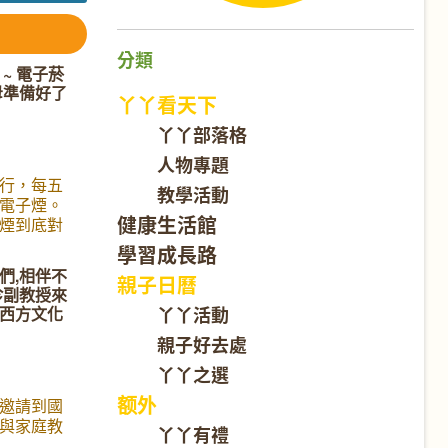
分類
~ 電子菸
母準備好了
丫丫看天下
丫丫部落格
人物專題
行，每五
教學活動
電子煙。
健康生活館
煙到底對
什麼它這
學習成長路
你的孩子
們,相伴不
親子日曆
的我們對電
珍副教授來
必須的。
丫丫活動
西方文化
手,父母準
親子好去處
地特別邀請
 和她的孩
丫丫之選
一位積極參與
额外
中生，以
邀請到國
，來跟華
與家庭教
丫丫有禮
並不熟悉
授來與我