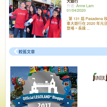
大遊行
訪，就是在上個月擔任
作者:
Anne Lam
漢撤僑專機機長～～丁
01/04/2020
師 Dr. J. Ting !
身兼醫生
長的丁醫生是一位非常
第 131 屆 Pasadena
特別的人物，這次美國
車大遊行在 2020 年元
撤僑的專機也是由他負
登場。長達
駛。丁醫師熱心公益多
藝，除了熱愛飛行之外
現任加州 City of Hope
特約醫師，擁有多年豐
較舊文章
經驗。我們很高興這次
他和大家分享他的人生
包括他如何成功載回20
美的經過，並分享有關
專業知識和重要資訊，
接受觀眾的線上提問。