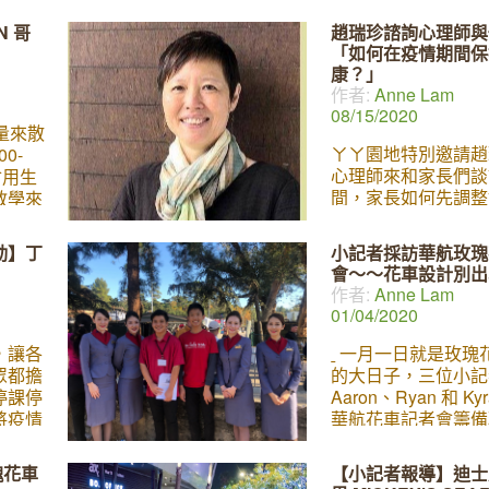
的他，
的問題。 Dimitri 
們談談談她與孩子的
N 哥
趙瑞珍諮詢心理師與
些簡單
ㄧ直在學校及社區做
事。 郭葉珍老師是
「如何在疫情期間保
幸福成
教育防制活動，在20
銷書《我們,相伴不
康？」
持續的
禁電子煙廣告petitio
者，有著最暖心的「
作者:
Anne Lam
六晚上
三週就獲得三萬人的
媽」之稱, 她的 一
08/15/2020
地
也與參眾議員開會討
30萬顆媽媽的心, 
量來散
的電子煙議題，目前
相報導。 觀看直播
ㄚㄚ園地特別邀請趙
0-
美國癌症協會的活動
到: https://www.fac
心理師來和家長們談
 會用生
Irene 為此活動的介
v=8075124366871
間，家長如何先調整
教學來
來聽聽我們的討論:
心理健康，再專注於
要為
養和學習。
獻上我們
動】丁
小記者採訪華航玫瑰
也沒有
會～～花車設計別出
間將畫
作者:
Anne Lam
01/04/2020
，讓各
一月一日就是玫瑰
眾都擔
的大日子，三位小記
停課停
Aaron、Ryan 和 Ky
將疫情
華航花車記者會籌備
者們一
審時間快到了，不知
星期把
大獎將會花落誰家？
瑰花車
【小記者報導】迪士
進行採
航空公司再度參與盛典