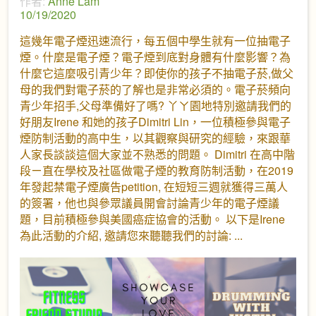
作者:
Anne Lam
10/19/2020
這幾年電子煙迅速流行，每五個中學生就有一位抽電子
煙。什麼是電子煙？電子煙到底對身體有什麼影響？為
什麼它這麼吸引青少年？即使你的孩子不抽電子菸,做父
母的我們對電子菸的了解也是非常必須的。電子菸頻向
青少年招手,父母準備好了嗎? 丫ㄚ園地特別邀請我們的
好朋友Irene 和她的孩子Dimitri Lin，一位積極參與電子
煙防制活動的高中生，以其觀察與研究的經驗，來跟華
人家長談談這個大家並不熟悉的問題。 Dimitri 在高中階
段ㄧ直在學校及社區做電子煙的教育防制活動，在2019
年發起禁電子煙廣告petition, 在短短三週就獲得三萬人
的簽署，他也與參眾議員開會討論青少年的電子煙議
題，目前積極參與美國癌症協會的活動。 以下是Irene
為此活動的介紹, 邀請您來聽聽我們的討論: