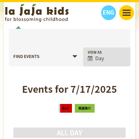
ENG
丫丫看天下
丫丫活動
丫丫部落格
親子日曆
健康生活館
教學活動
丫丫活動
Event
VIEW AS
FIND EVENTS
Day
Views
親子好去處
學習成長路
人物專題
Navigation
丫丫之選
關於我們
我們的故事
購
物
Events for 7/17/2025
聯絡
丫丫夥伴 + 友情連接
Day
Red
精選推介
Navigation
ALL DAY