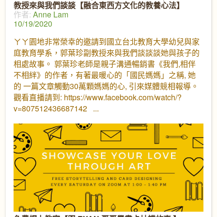
教授來與我們談談【融合東西方文化的教養心法】
作者:
Anne Lam
10/19/2020
ㄚㄚ園地非常榮幸的邀請到國立台北教育大學幼兒與家
庭教育學系，郭葉珍副教授來與我們談談談她與孩子的
相處故事。 郭葉珍老師是親子溝通暢銷書《我們,相伴
不相絆》的作者，有著最暖心的「國民媽媽」之稱, 她
的 一篇文章觸動30萬顆媽媽的心, 引來媒體競相報導。
觀看直播請到: https://www.facebook.com/watch/?
v=807512436687142