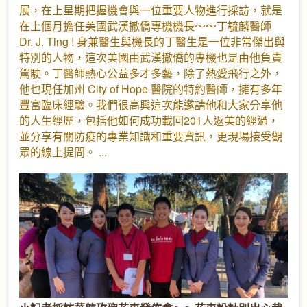
展，在上星期把握機會與一位重要人物進行採訪，就是
在上個月擔任美國武漢撤僑專機機長～～丁毓麟醫師
Dr. J. Ting !
身兼醫生與機長的丁醫生是一位非常傑出與
特別的人物，這次美國由武漢撤僑的專機也是由他負責
駕駛。丁醫師熱心公益多才多藝，除了熱愛飛行之外，
他也現任加州 City of Hope 醫院的特約醫師，擁有多年
豐富臨床經驗。我們很高興這次能邀請他和大家分享他
的人生經歷，包括他如何成功載回201人返美的經過，
並分享有關防疫的專業知識和重要資訊，更現場接受觀
眾的線上提問。