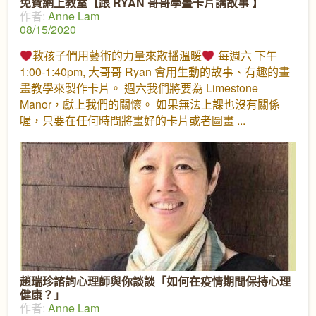
免費網上教室【跟 RYAN 哥哥學畫卡片講故事 】
作者:
Anne Lam
08/15/2020
教孩子們用藝術的力量來散播溫暖
每週六 下午
1:00-1:40pm, 大哥哥 Ryan 會用生動的故事、有趣的畫
畫教學來製作卡片。 週六我們將要為 Limestone
Manor，獻上我們的關懷。 如果無法上課也沒有關係
喔，只要在任何時間將畫好的卡片或者圖畫
趙瑞珍諮詢心理師與你談談「如何在疫情期間保持心理
健康？」
作者:
Anne Lam