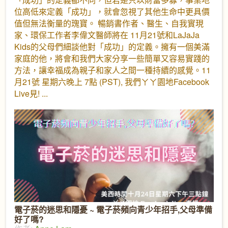
位高低來定義「成功」，就會忽視了其他生命中更具價
值但無法衡量的瑰寶。 暢銷書作者、醫生、自我實現
家、環保工作者李偉文醫師將在 11月21號和LaJaJa
Kids的父母們細談他對「成功」的定義。擁有一個美滿
家庭的他，將會和我們大家分享一些簡單又容易實踐的
方法，讓幸福成為親子和家人之間一種持續的感覺。11
月21號 星期六晚上 7點 (PST), 我們ㄚㄚ園地Facebook
Live見!
電子菸的迷思和隱憂 ~ 電子菸頻向青少年招手,父母準備
好了嗎?