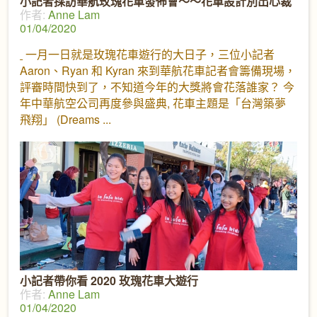
小記者採訪華航玫瑰花車發佈會～～花車設計別出心裁
作者:
Anne Lam
01/04/2020
一月一日就是玫瑰花車遊行的大日子，三位小記者
Aaron、Ryan 和 Kyran 來到華航花車記者會籌備現場，
評審時間快到了，不知道今年的大獎將會花落誰家？ 今
年中華航空公司再度參與盛典, 花車主題是「台灣築夢
飛翔」 (Dreams
小記者帶你看 2020 玫瑰花車大遊行
作者:
Anne Lam
01/04/2020