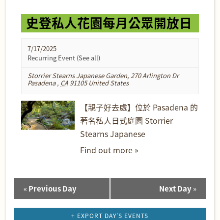
史登私人花園每月公眾開放日
7/17/2025
Recurring Event
(See all)
Storrier Stearns Japanese Garden
,
270 Arlington Dr
Pasadena
,
CA
91105
United States
【親子好去處】位於 Pasadena 的
著名私人日式庭園 Storrier
Stearns Japanese
Find out more »
«
Previous Day
Next Day
»
Day
Navigation
+ EXPORT DAY'S EVENTS