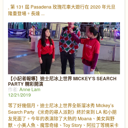
第 131 屆 Pasadena 玫瑰花車大遊行在 2020 年元旦
隆重登場。長達
【小記者報導】迪士尼冰上世界 MICKEY’S SEARCH
PARTY 精彩開演
作者:
Anne Lam
12/21/2019
等了好幾個月，迪士尼冰上世界全新溜冰秀 Mickey’s
Search Party 《米奇的尋人派對》終於來到 LA 和小朋
友見面了。今年的表演除了大熱的 Moana、美女與野
獸、小美人魚、魔雪奇緣、Toy Story、阿拉丁等精采卡