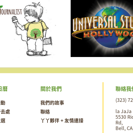
更現場
聯絡我
日曆
關於我們
(323) 7
活動
我們的故事
la JaJa
好去處
聯絡
5530 Ri
之選
丫丫夥伴 + 友情連接
Rd,
Bell, C