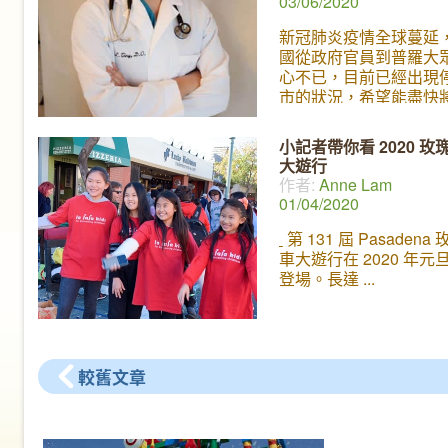
03/06/2020
新冠肺炎疫情全球蔓延
國從政府官員到普羅大
心不已，目前已經出現
市的狀況，希望能盡快
控制。丫丫園地的小記
直緊貼事態發展，在上
小記者帶你看 2020 玫
握機會與一位重要人物
大遊行
訪，就是在上個月擔任
作者:
Anne Lam
漢撤僑專機機長～～丁
01/04/2020
師 Dr. J. Ting !
身兼醫生
長的丁醫生是一位非常
第 131 屆 Pasadena
特別的人物，這次美國
車大遊行在 2020 年元
撤僑的專機也是由他負
登場。長達
駛。丁醫師熱心公益多
藝，除了熱愛飛行之外
現任加州 City of Hope
特約醫師，擁有多年豐
較舊文章
經驗。我們很高興這次
他和大家分享他的人生
包括他如何成功載回20
美的經過，並分享有關