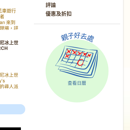
評論
花車遊行
優惠及折扣
者
ran 來到
現場，評
道今年的
 今年中華
尼冰上世
, 花車
RCH
翔」
尼冰上世
’s
查看日曆
《米奇的尋人派
和小朋友見
了大熱的
獸、小美人
tory、阿
外，還有