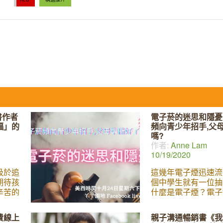
書作者
電子菸的迷思和隱憂 
福」的
頻向青少年招手,父
嗎?
作者:
Anne Lam
10/19/2020
汲於追
這幾年電子煙迅速流
期待孩
個中學生就有一位抽
辛苦的
什麼是電子煙？電子
福美滿
身體有什麼影響？為
幸福的
麼吸引青少年？即使
費線上
親子溝通暢銷書《我
」的定
不抽電子菸,做父母