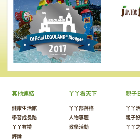
專業知識和重要資訊，
接受觀眾的線上提問。
其他連結
丫丫看天下
親子
健康生活館
丫丫部落格
丫丫
學習成長路
人物專題
親子
丫丫有禮
教學活動
丫丫
評論