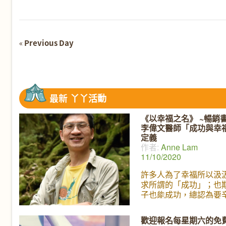
Navigation
«
Previous Day
Day
Navigation
最新
丫丫活動
《以幸福之名》 ~暢銷
李偉文醫師「成功與幸
定義
作者:
Anne Lam
11/10/2020
許多人為了幸福所以汲
求所謂的「成功」；也
子也能成功，總認為要
得到成功之後才會有幸
的生活。然而，什麼是
歡迎報名每星期六的免
感覺？ 每個人對「成功