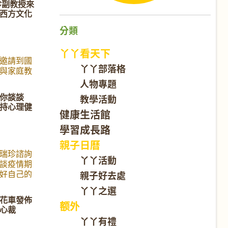
珍副教授來
必須的。
西方文化
手,父母準
地特別邀請
分類
 和她的孩
一位積極參與
丫丫看天下
中生，以
邀請到國
丫丫部落格
，來跟華
與家庭教
並不熟悉
授來與我
人物專題
在高中階段
相處故
你談談
教學活動
電子煙的
親子溝通暢
持心理健
19年發起
相絆》的作
健康生活館
n, 在短短
國民媽
學習成長路
簽署，他
篇文章觸動
論青少年
引來媒體競
親子日曆
積極參與
請
瑞珍諮詢
丫丫活動
。 以下是
ebook.com/watch/?
談疫情期
紹, 邀請您
42
好自己的
親子好去處
孩子的教
丫丫之選
花車發佈
额外
心裁
丫丫有禮