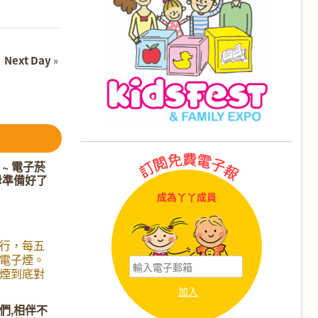
Next Day
»
~ 電子菸
母準備好了
成為丫丫成員
行，每五
電子煙。
煙到底對
什麼它這
你的孩子
們,相伴不
的我們對電