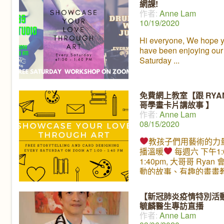
網課!
義都不同，但若是只以
作者:
Anne Lam
寡，事業地位高低來定
10/19/2020
功」，就會忽視了其他
更具價值但無法衡量的
Hi everyone, We hope 
暢銷書作者、醫生、自
have been enjoying our
家、環保工作者李偉文
Saturday
在 11月21號和LaJaJa K
父母們細談他對「成功
義。擁有一個美滿家庭
免費網上教室【跟 RYA
將會和我們大家分享一
哥學畫卡片講故事 】
又容易實踐的方法，讓
作者:
Anne Lam
為親子和家人之間一種
08/15/2020
感覺。11月21號 星期
7點 (PST), 我們ㄚㄚ園
教孩子們用藝術的力
Facebook Live見!
播溫暖
每週六 下午1:0
1:40pm, 大哥哥 Ryan
動的故事、有趣的畫畫
製作卡片。 週六我們將
Limestone Manor，
【新冠肺炎疫情特別活
的關懷。 如果無法上課
毓麟醫生專訪直播
關係喔，只要在任何時
作者:
Anne Lam
好的卡片或者圖畫