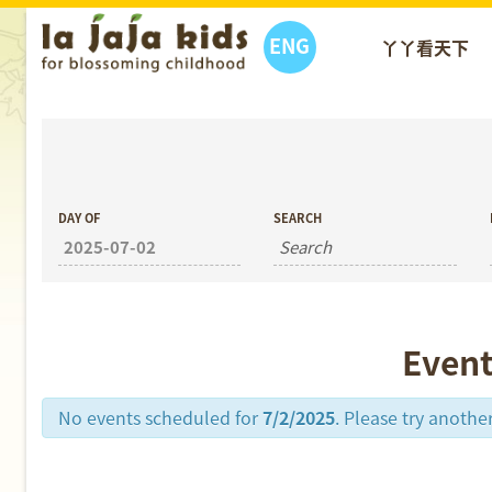
ENG
丫丫看天下
丫丫活動
DAY OF
SEARCH
Event
No events scheduled for
7/2/2025
. Please try another
Day