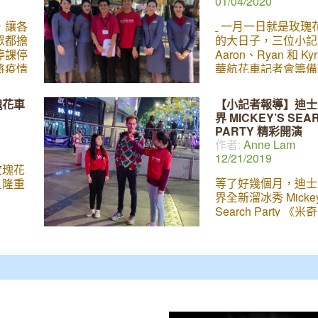
01/04/2020
，讓各
一月一日就是玫瑰
眾都擔
的大日子，三位小記
停課停
Aaron、Ryan 和 Ky
將疫情
華航花車記者會籌備
者們一
審時間快到了，不知
星期把
大獎將會花落誰家？
瑰花車
【小記者報導】迪士
進行採
航空公司再度參與盛典
界 MICKEY’S SEA
美國武
主題是「台灣築夢飛
PARTY 精彩開演
毓麟醫
(Dreams
作者:
Anne Lam
與機
12/21/2019
傑出與
 玫瑰花
由武漢
等了好幾個月，迪士
旦隆重
責駕
界全新溜冰秀 Mickey
才多
Search Party 
，他也
對》終於來到 LA 
 醫院的
面了。今年的表演除
富臨床
Moana、美女與野
能邀請
魚、魔雪奇緣、Toy S
經歷，
拉丁等精采卡通人物
1人返
全新上場的 Coco
防疫的