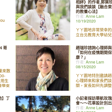
相絆》的作者,郭葉
財富多
子菸的了解也是非常
與我們談談【融合東
義「成
電子菸頻向青少年招
的教養心法】
生命中
備好了嗎? 丫ㄚ園
作者:
Anne Lam
瑰寶。
我們的好朋友Irene
you
10/19/2020
我實現
子Dimitri Lin，
醫師將
電子煙防制活動的高
ㄚㄚ園地非常榮幸的
ids的
其觀察與研究的經驗
立台北教育大學幼兒
」的定
人家長談談這個大家
育學系，郭葉珍副教
的他，
的問題。 Dimitri 
們談談談她與孩子的
N 哥
趙瑞珍諮詢心理師與
些簡單
ㄧ直在學校及社區做
事。 郭葉珍老師是
「如何在疫情期間保
幸福成
教育防制活動，在20
銷書《我們,相伴不
康？」
持續的
禁電子煙廣告petitio
者，有著最暖心的「
作者:
Anne Lam
六晚上
三週就獲得三萬人的
媽」之稱, 她的 一
08/15/2020
地
也與參眾議員開會討
30萬顆媽媽的心, 
量來散
的電子煙議題，目前
相報導。 觀看直播
ㄚㄚ園地特別邀請趙
0-
美國癌症協會的活動
到: https://www.fac
心理師來和家長們談
 會用生
Irene 為此活動的介
v=8075124366871
間，家長如何先調整
教學來
來聽聽我們的討論:
心理健康，再專注於
要為
養和學習。
獻上我們
動】丁
小記者採訪華航玫瑰
也沒有
會～～花車設計別出
間將畫
作者:
Anne Lam