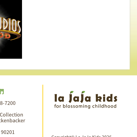
們
28-7200
 Collection
ckenbacker
A 90201