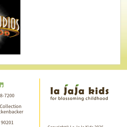
們
28-7200
 Collection
ckenbacker
A 90201