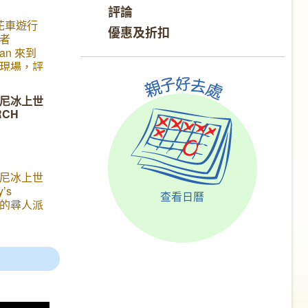
評論
花車遊行
優惠及折扣
者
ran 來到
現場，評
道今年的
 今年中華
尼冰上世
, 花車
RCH
翔」
尼冰上世
’s
查看日曆
《米奇的尋人派
和小朋友見
了大熱的
獸、小美人
tory、阿
外，還有