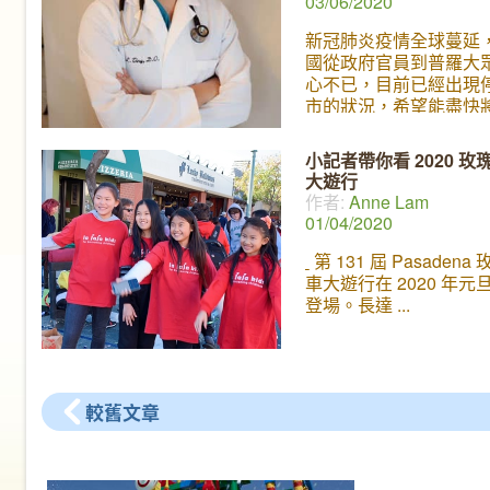
03/06/2020
新冠肺炎疫情全球蔓延
國從政府官員到普羅大
心不已，目前已經出現
市的狀況，希望能盡快
控制。丫丫園地的小記
直緊貼事態發展，在上
小記者帶你看 2020 玫
握機會與一位重要人物
大遊行
訪，就是在上個月擔任
作者:
Anne Lam
漢撤僑專機機長～～丁
01/04/2020
師 Dr. J. Ting !
身兼醫生
長的丁醫生是一位非常
第 131 屆 Pasadena
特別的人物，這次美國
車大遊行在 2020 年元
撤僑的專機也是由他負
登場。長達
駛。丁醫師熱心公益多
藝，除了熱愛飛行之外
現任加州 City of Hope
特約醫師，擁有多年豐
較舊文章
經驗。我們很高興這次
他和大家分享他的人生
包括他如何成功載回20
美的經過，並分享有關