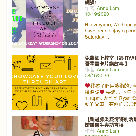
網課!
義都不同，但若是只以
作者:
Anne Lam
寡，事業地位高低來定
10/19/2020
功」，就會忽視了其他
更具價值但無法衡量的
Hi everyone, We hope 
暢銷書作者、醫生、自
have been enjoying our
家、環保工作者李偉文
Saturday
在 11月21號和LaJaJa K
父母們細談他對「成功
義。擁有一個美滿家庭
免費網上教室【跟 RYA
將會和我們大家分享一
哥學畫卡片講故事 】
又容易實踐的方法，讓
作者:
Anne Lam
為親子和家人之間一種
08/15/2020
感覺。11月21號 星期
7點 (PST), 我們ㄚㄚ園
教孩子們用藝術的力
Facebook Live見!
播溫暖
每週六 下午1:0
1:40pm, 大哥哥 Ryan
動的故事、有趣的畫畫
製作卡片。 週六我們將
Limestone Manor，
【新冠肺炎疫情特別活
的關懷。 如果無法上課
毓麟醫生專訪直播
關係喔，只要在任何時
作者:
Anne Lam
好的卡片或者圖畫