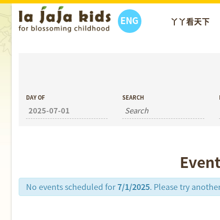
ENG
丫丫看天下
丫丫活動
DAY OF
SEARCH
Event
No events scheduled for
7/1/2025
. Please try another
Day