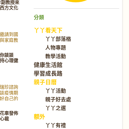
珍副教授來
必須的。
西方文化
手,父母準
地特別邀請
分類
 和她的孩
一位積極參與
丫丫看天下
中生，以
邀請到國
丫丫部落格
，來跟華
與家庭教
並不熟悉
授來與我
人物專題
在高中階段
相處故
你談談
教學活動
電子煙的
親子溝通暢
持心理健
19年發起
相絆》的作
健康生活館
n, 在短短
國民媽
學習成長路
簽署，他
篇文章觸動
論青少年
引來媒體競
親子日曆
積極參與
請
瑞珍諮詢
丫丫活動
。 以下是
ebook.com/watch/?
談疫情期
紹, 邀請您
42
好自己的
親子好去處
孩子的教
丫丫之選
花車發佈
额外
心裁
丫丫有禮