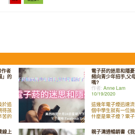
書作者
電子菸的迷思和隱憂 
福」的
頻向青少年招手,父
嗎?
作者:
Anne Lam
10/19/2020
汲於追
這幾年電子煙迅速流
期待孩
個中學生就有一位抽
辛苦的
什麼是電子煙？電子
福美滿
身體有什麼影響？為
幸福的
麼吸引青少年？即使
費線上
親子溝通暢銷書《我
」的定
不抽電子菸,做父母