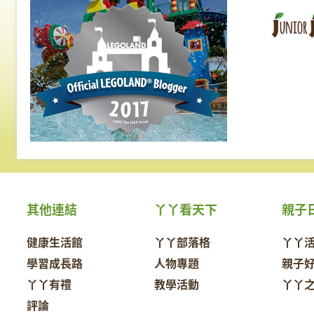
專業知識和重要資訊，
接受觀眾的線上提問。
其他連結
丫丫看天下
親子
健康生活館
丫丫部落格
丫丫
學習成長路
人物專題
親子
丫丫有禮
教學活動
丫丫
評論