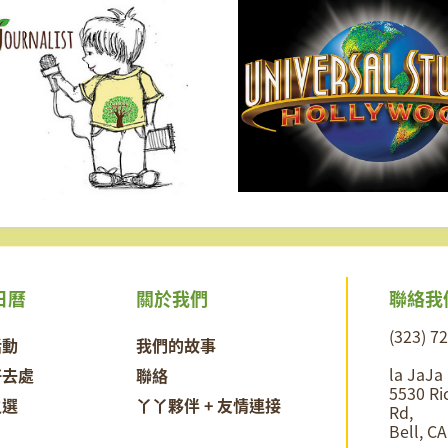
更現場
聯絡我
日曆
關於我們
(323) 7
活動
我們的故事
la JaJa
好去處
聯絡
5530 Ri
之選
丫丫夥伴 + 友情連接
Rd,
Bell, C