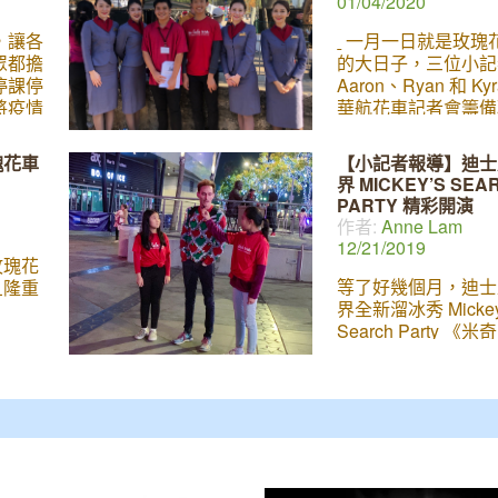
01/04/2020
，讓各
一月一日就是玫瑰
眾都擔
的大日子，三位小記
停課停
Aaron、Ryan 和 Ky
將疫情
華航花車記者會籌備
者們一
審時間快到了，不知
星期把
大獎將會花落誰家？
瑰花車
【小記者報導】迪士
進行採
航空公司再度參與盛典
界 MICKEY’S SEA
美國武
主題是「台灣築夢飛
PARTY 精彩開演
毓麟醫
(Dreams
作者:
Anne Lam
與機
12/21/2019
傑出與
 玫瑰花
由武漢
等了好幾個月，迪士
旦隆重
責駕
界全新溜冰秀 Mickey
才多
Search Party 
，他也
對》終於來到 LA 
 醫院的
面了。今年的表演除
富臨床
Moana、美女與野
能邀請
魚、魔雪奇緣、Toy S
經歷，
拉丁等精采卡通人物
1人返
全新上場的 Coco
防疫的