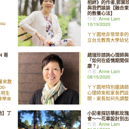
相絆》的作者,郭葉
財富多
子菸的了解也是非常
與我們談談【融合東
義「成
電子菸頻向青少年招
的教養心法】
生命中
備好了嗎? 丫ㄚ園
作者:
Anne Lam
瑰寶。
我們的好朋友Irene
you
10/19/2020
我實現
子Dimitri Lin，
醫師將
電子煙防制活動的高
ㄚㄚ園地非常榮幸的
ids的
其觀察與研究的經驗
立台北教育大學幼兒
」的定
人家長談談這個大家
育學系，郭葉珍副教
的他，
的問題。 Dimitri 
們談談談她與孩子的
N 哥
趙瑞珍諮詢心理師與
些簡單
ㄧ直在學校及社區做
事。 郭葉珍老師是
「如何在疫情期間保
幸福成
教育防制活動，在20
銷書《我們,相伴不
康？」
持續的
禁電子煙廣告petitio
者，有著最暖心的「
作者:
Anne Lam
六晚上
三週就獲得三萬人的
媽」之稱, 她的 一
08/15/2020
地
也與參眾議員開會討
30萬顆媽媽的心, 
量來散
的電子煙議題，目前
相報導。 觀看直播
ㄚㄚ園地特別邀請趙
0-
美國癌症協會的活動
到: https://www.fac
心理師來和家長們談
 會用生
Irene 為此活動的介
v=8075124366871
間，家長如何先調整
教學來
來聽聽我們的討論:
心理健康，再專注於
要為
養和學習。
獻上我們
動】丁
小記者採訪華航玫瑰
也沒有
會～～花車設計別出
間將畫
作者:
Anne Lam