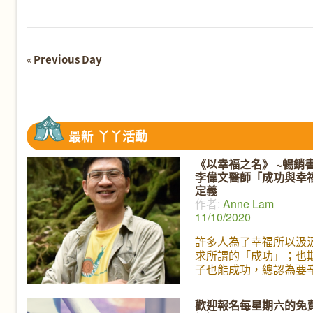
Navigation
«
Previous Day
Day
Navigation
最新
丫丫活動
《以幸福之名》 ~暢銷
李偉文醫師「成功與幸
定義
作者:
Anne Lam
11/10/2020
許多人為了幸福所以汲
求所謂的「成功」；也
子也能成功，總認為要
得到成功之後才會有幸
的生活。然而，什麼是
歡迎報名每星期六的免
感覺？ 每個人對「成功