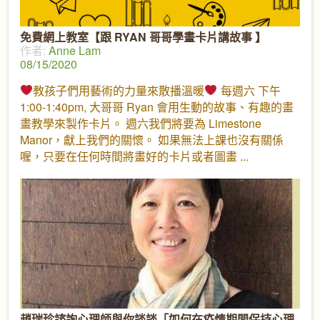
免費網上教室【跟 RYAN 哥哥學畫卡片講故事 】
作者:
Anne Lam
08/15/2020
教孩子們用藝術的力量來散播溫暖
每週六 下午
1:00-1:40pm, 大哥哥 Ryan 會用生動的故事、有趣的畫
畫教學來製作卡片。 週六我們將要為 Limestone
Manor，獻上我們的關懷。 如果無法上課也沒有關係
喔，只要在任何時間將畫好的卡片或者圖畫
趙瑞珍諮詢心理師與你談談「如何在疫情期間保持心理