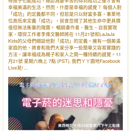
待孩子也能成功，總認為要辛苦的得到成功之後才會有
幸福美滿的生活。然而，什麼是幸福的感覺？ 每個人對
「成功」的定義都不同，但若是只以財富多寡，事業地
位高低來定義「成功」，就會忽視了其他生命中更具價
值但無法衡量的瑰寶。 暢銷書作者、醫生、自我實現
家、環保工作者李偉文醫師將在 11月21號和LaJaJa
Kids的父母們細談他對「成功」的定義。擁有一個美滿
家庭的他，將會和我們大家分享一些簡單又容易實踐的
方法，讓幸福成為親子和家人之間一種持續的感覺。11
月21號 星期六晚上 7點 (PST), 我們ㄚㄚ園地Facebook
Live見!