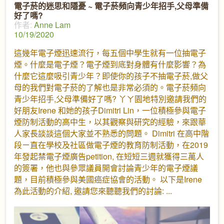
電子菸的迷思和隱憂 ~ 電子菸頻向青少年招手,父母準備
好了嗎?
作者:
Anne Lam
10/19/2020
這幾年電子煙迅速流行，每五個中學生就有一位抽電子
煙。什麼是電子煙？電子煙到底對身體有什麼影響？為
什麼它這麼吸引青少年？即使你的孩子不抽電子菸,做父
母的我們對電子菸的了解也是非常必須的。電子菸頻向
青少年招手,父母準備好了嗎? 丫ㄚ園地特別邀請我們的
好朋友Irene 和她的孩子Dimitri Lin，一位積極參與電子
煙防制活動的高中生，以其觀察與研究的經驗，來跟華
人家長談談這個大家並不熟悉的問題。 Dimitri 在高中階
段ㄧ直在學校及社區做電子煙的教育防制活動，在2019
年發起禁電子煙廣告petition, 在短短三週就獲得三萬人
的簽署，他也與參眾議員開會討論青少年的電子煙議
題，目前積極參與美國癌症協會的活動。 以下是Irene
為此活動的介紹, 邀請您來聽聽我們的討論: