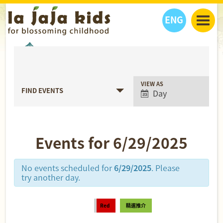
ENG
丫丫看天下
丫丫活動
丫丫部落格
親子日曆
健康生活館
教學活動
丫丫活動
Event
VIEW AS
FIND EVENTS
Day
Views
親子好去處
學習成長路
人物專題
Navigation
丫丫之選
關於我們
我們的故事
購
物
Events for 6/29/2025
聯絡
丫丫夥伴 + 友情連接
No events scheduled for
6/29/2025
. Please
try another day.
Red
精選推介