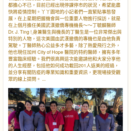
都擔心不已，目前已經出現停課停市的狀況，希望能盡
快將疫情控制。丫丫園地的小記者們一直緊貼事態發
展，在上星期把握機會與一位重要人物進行採訪，就是
在上個月擔任美國武漢撤僑專機機長～～丁毓麟醫師
Dr. J. Ting !
身兼醫生與機長的丁醫生是一位非常傑出與
特別的人物，這次美國由武漢撤僑的專機也是由他負責
駕駛。丁醫師熱心公益多才多藝，除了熱愛飛行之外，
他也現任加州 City of Hope 醫院的特約醫師，擁有多年
豐富臨床經驗。我們很高興這次能邀請他和大家分享他
的人生經歷，包括他如何成功載回201人返美的經過，
並分享有關防疫的專業知識和重要資訊，更現場接受觀
眾的線上提問。