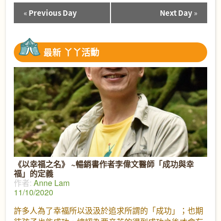
«
Previous Day
Next Day
»
Day
Navigation
最新
丫丫活動
《以幸福之名》 ~暢銷書作者李偉文醫師「成功與幸
福」的定義
作者:
Anne Lam
11/10/2020
許多人為了幸福所以汲汲於追求所謂的「成功」；也期