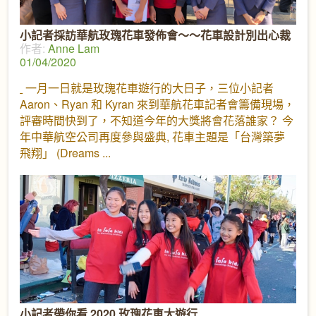
小記者採訪華航玫瑰花車發佈會～～花車設計別出心裁
作者:
Anne Lam
01/04/2020
一月一日就是玫瑰花車遊行的大日子，三位小記者
Aaron、Ryan 和 Kyran 來到華航花車記者會籌備現場，
評審時間快到了，不知道今年的大獎將會花落誰家？ 今
年中華航空公司再度參與盛典, 花車主題是「台灣築夢
飛翔」 (Dreams
小記者帶你看 2020 玫瑰花車大遊行